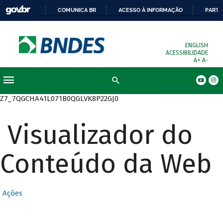
COMUNICA BR
ACESSO À INFORMAÇÃO
PARTI
ENGLISH
ACESSIBILIDADE
A+
A-
Busca
Z7_7QGCHA41L071B0QGLVK8P22GJ0
Visualizador do
Conteúdo da Web
Ações