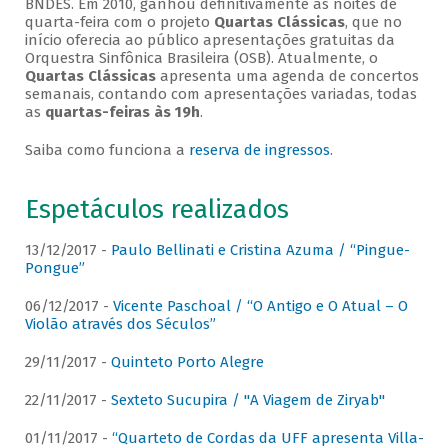
BNDES. Em 2010, ganhou definitivamente as noites de
quarta-feira com o projeto
Quartas Clássicas
, que no
início oferecia ao público apresentações gratuitas da
Orquestra Sinfônica Brasileira (OSB). Atualmente, o
Quartas Clássicas
apresenta uma agenda de concertos
semanais, contando com apresentações variadas, todas
as
quartas-feiras às 19h
.
Saiba como funciona a
reserva de ingressos
.
Espetáculos realizados
13/12/2017 -
Paulo Bellinati e Cristina Azuma / “Pingue-
Pongue”
06/12/2017 -
Vicente Paschoal / “O Antigo e O Atual – O
Violão através dos Séculos”
29/11/2017 -
Quinteto Porto Alegre
22/11/2017 -
Sexteto Sucupira / "A Viagem de Ziryab"
01/11/2017 -
“Quarteto de Cordas da UFF apresenta Villa-