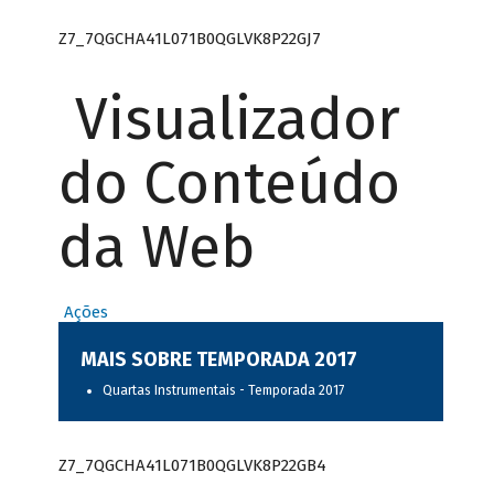
Z7_7QGCHA41L071B0QGLVK8P22GJ7
Visualizador
do Conteúdo
da Web
Ações
MAIS SOBRE TEMPORADA 2017
Quartas Instrumentais - Temporada 2017
Z7_7QGCHA41L071B0QGLVK8P22GB4