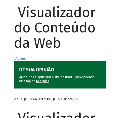
Visualizador
do Conteúdo
da Web
Ações
DÊ SUA OPINIÃO
Ajude-nos a aprimorar o site do BNDES preenchendo
uma rápida
pesquisa
.
Z7_7QGCHA41L071B0QGLVK8P22GB6