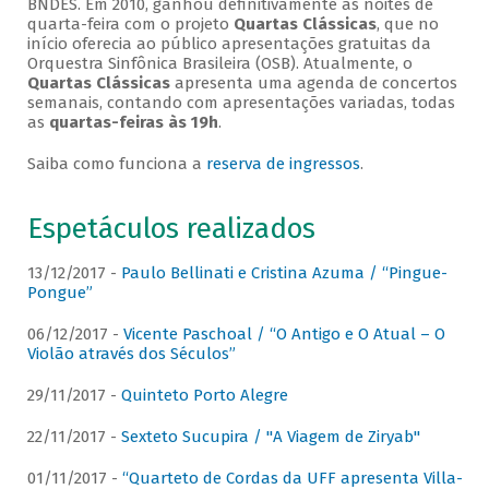
BNDES. Em 2010, ganhou definitivamente as noites de
quarta-feira com o projeto
Quartas Clássicas
, que no
início oferecia ao público apresentações gratuitas da
Orquestra Sinfônica Brasileira (OSB). Atualmente, o
Quartas Clássicas
apresenta uma agenda de concertos
semanais, contando com apresentações variadas, todas
as
quartas-feiras às 19h
.
Saiba como funciona a
reserva de ingressos
.
Espetáculos realizados
13/12/2017 -
Paulo Bellinati e Cristina Azuma / “Pingue-
Pongue”
06/12/2017 -
Vicente Paschoal / “O Antigo e O Atual – O
Violão através dos Séculos”
29/11/2017 -
Quinteto Porto Alegre
22/11/2017 -
Sexteto Sucupira / "A Viagem de Ziryab"
01/11/2017 -
“Quarteto de Cordas da UFF apresenta Villa-