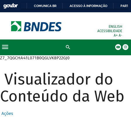
COMUNICA BR
ACESSO À INFORMAÇÃO
PARTI
ENGLISH
ACESSIBILIDADE
A+
A-
Busca
Z7_7QGCHA41L071B0QGLVK8P22GJ0
Visualizador do
Conteúdo da Web
Ações