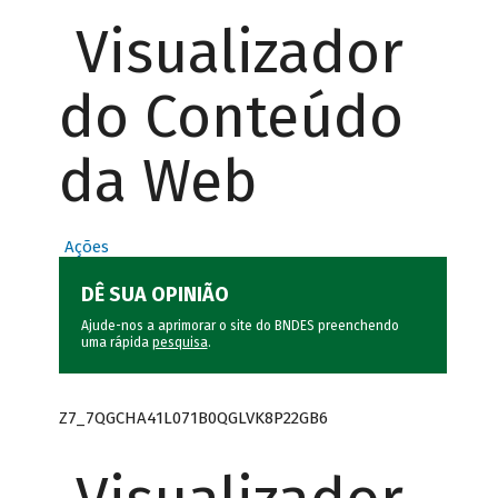
Visualizador
do Conteúdo
da Web
Ações
DÊ SUA OPINIÃO
Ajude-nos a aprimorar o site do BNDES preenchendo
uma rápida
pesquisa
.
Z7_7QGCHA41L071B0QGLVK8P22GB6