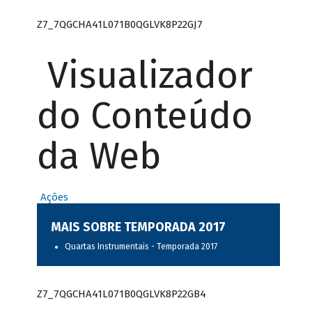
Z7_7QGCHA41L071B0QGLVK8P22GJ7
Visualizador
do Conteúdo
da Web
Ações
MAIS SOBRE TEMPORADA 2017
Quartas Instrumentais - Temporada 2017
Z7_7QGCHA41L071B0QGLVK8P22GB4