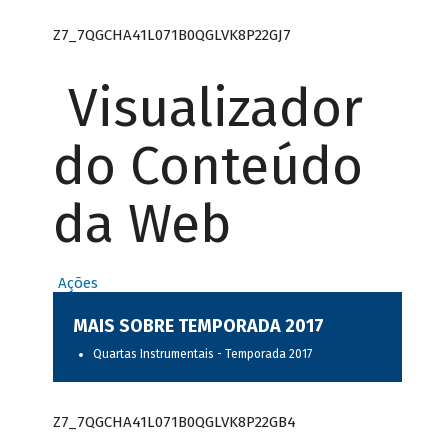
Z7_7QGCHA41L071B0QGLVK8P22GJ7
Visualizador
do Conteúdo
da Web
Ações
MAIS SOBRE TEMPORADA 2017
Quartas Instrumentais - Temporada 2017
Z7_7QGCHA41L071B0QGLVK8P22GB4