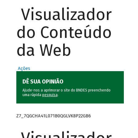
Visualizador
do Conteúdo
da Web
Ações
DÊ SUA OPINIÃO
Ajude-nos a aprimorar o site do BNDES preenchendo
uma rápida
pesquisa
.
Z7_7QGCHA41L071B0QGLVK8P22GB6