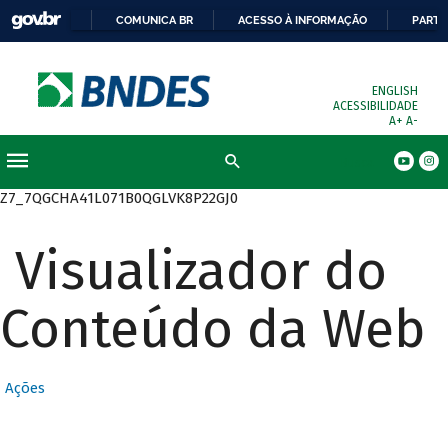
COMUNICA BR
ACESSO À INFORMAÇÃO
PARTI
ENGLISH
ACESSIBILIDADE
A+
A-
Busca
Z7_7QGCHA41L071B0QGLVK8P22GJ0
Visualizador do
Conteúdo da Web
Ações