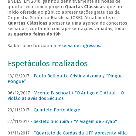
BNDES. Em 2010, ganhou definitivamente as noites de
quarta-feira com o projeto
Quartas Clássicas
, que no
início oferecia ao público apresentações gratuitas da
Orquestra Sinfônica Brasileira (OSB). Atualmente, o
Quartas Clássicas
apresenta uma agenda de concertos
semanais, contando com apresentações variadas, todas
as
quartas-feiras às 19h
.
Saiba como funciona a
reserva de ingressos
.
Espetáculos realizados
13/12/2017 -
Paulo Bellinati e Cristina Azuma / “Pingue-
Pongue”
06/12/2017 -
Vicente Paschoal / “O Antigo e O Atual – O
Violão através dos Séculos”
29/11/2017 -
Quinteto Porto Alegre
22/11/2017 -
Sexteto Sucupira / "A Viagem de Ziryab"
01/11/2017 -
“Quarteto de Cordas da UFF apresenta Villa-