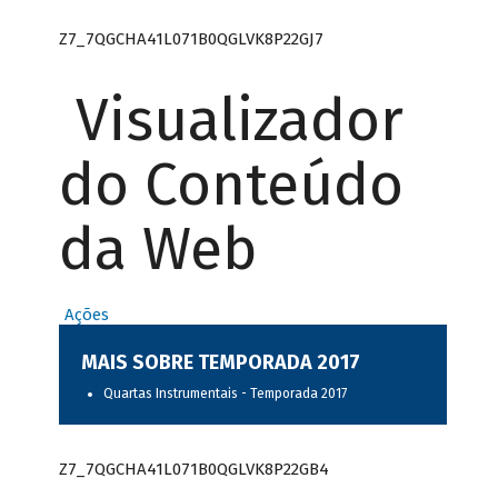
Z7_7QGCHA41L071B0QGLVK8P22GJ7
Visualizador
do Conteúdo
da Web
Ações
MAIS SOBRE TEMPORADA 2017
Quartas Instrumentais - Temporada 2017
Z7_7QGCHA41L071B0QGLVK8P22GB4