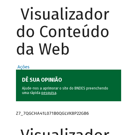
Visualizador
do Conteúdo
da Web
Ações
DÊ SUA OPINIÃO
Ajude-nos a aprimorar o site do BNDES preenchendo
uma rápida
pesquisa
.
Z7_7QGCHA41L071B0QGLVK8P22GB6