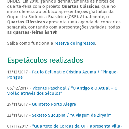
BNDES. Em 2010, ganhou definitivamente as noites de
quarta-feira com o projeto
Quartas Clássicas
, que no
início oferecia ao público apresentações gratuitas da
Orquestra Sinfônica Brasileira (OSB). Atualmente, o
Quartas Clássicas
apresenta uma agenda de concertos
semanais, contando com apresentações variadas, todas
as
quartas-feiras às 19h
.
Saiba como funciona a
reserva de ingressos
.
Espetáculos realizados
13/12/2017 -
Paulo Bellinati e Cristina Azuma / “Pingue-
Pongue”
06/12/2017 -
Vicente Paschoal / “O Antigo e O Atual – O
Violão através dos Séculos”
29/11/2017 -
Quinteto Porto Alegre
22/11/2017 -
Sexteto Sucupira / "A Viagem de Ziryab"
01/11/2017 -
“Quarteto de Cordas da UFF apresenta Villa-