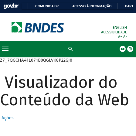
COMUNICA BR
ACESSO À INFORMAÇÃO
PARTI
ENGLISH
ACESSIBILIDADE
A+
A-
Busca
Z7_7QGCHA41L071B0QGLVK8P22GJ0
Visualizador do
Conteúdo da Web
Ações