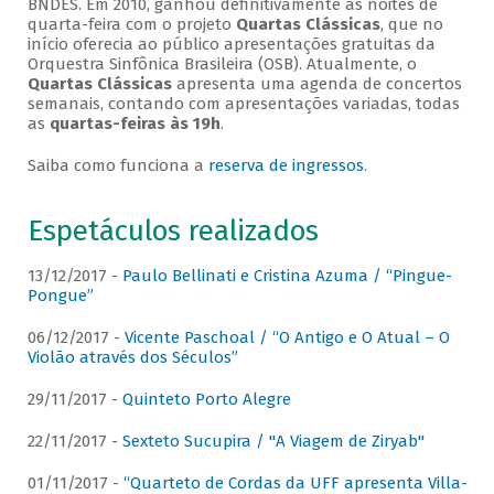
BNDES. Em 2010, ganhou definitivamente as noites de
quarta-feira com o projeto
Quartas Clássicas
, que no
início oferecia ao público apresentações gratuitas da
Orquestra Sinfônica Brasileira (OSB). Atualmente, o
Quartas Clássicas
apresenta uma agenda de concertos
semanais, contando com apresentações variadas, todas
as
quartas-feiras às 19h
.
Saiba como funciona a
reserva de ingressos
.
Espetáculos realizados
13/12/2017 -
Paulo Bellinati e Cristina Azuma / “Pingue-
Pongue”
06/12/2017 -
Vicente Paschoal / “O Antigo e O Atual – O
Violão através dos Séculos”
29/11/2017 -
Quinteto Porto Alegre
22/11/2017 -
Sexteto Sucupira / "A Viagem de Ziryab"
01/11/2017 -
“Quarteto de Cordas da UFF apresenta Villa-