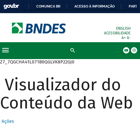
COMUNICA BR
ACESSO À INFORMAÇÃO
PARTI
ENGLISH
ACESSIBILIDADE
A+
A-
Busca
Z7_7QGCHA41L071B0QGLVK8P22GJ0
Visualizador do
Conteúdo da Web
Ações