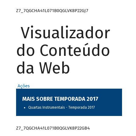
Z7_7QGCHA41L071B0QGLVK8P22GJ7
Visualizador
do Conteúdo
da Web
Ações
MAIS SOBRE TEMPORADA 2017
Quartas Instrumentais - Temporada 2017
Z7_7QGCHA41L071B0QGLVK8P22GB4