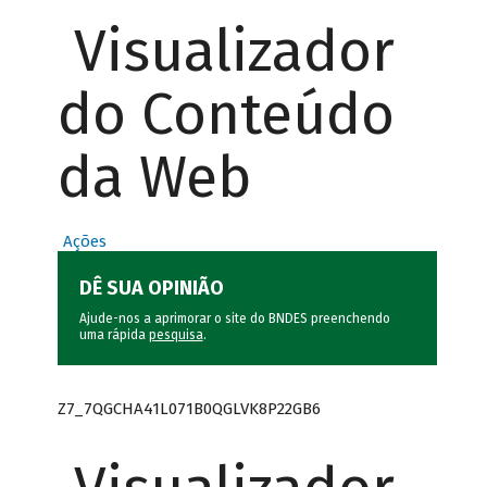
Visualizador
do Conteúdo
da Web
Ações
DÊ SUA OPINIÃO
Ajude-nos a aprimorar o site do BNDES preenchendo
uma rápida
pesquisa
.
Z7_7QGCHA41L071B0QGLVK8P22GB6