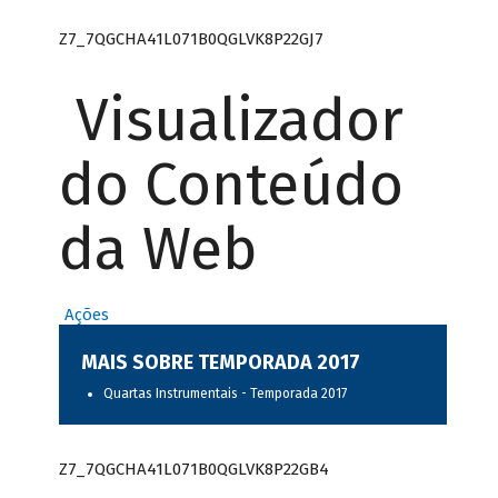
Z7_7QGCHA41L071B0QGLVK8P22GJ7
Visualizador
do Conteúdo
da Web
Ações
MAIS SOBRE TEMPORADA 2017
Quartas Instrumentais - Temporada 2017
Z7_7QGCHA41L071B0QGLVK8P22GB4