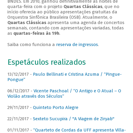
BNDES. Em 2010, ganhou definitivamente as noites de
quarta-feira com o projeto
Quartas Clássicas
, que no
início oferecia ao público apresentações gratuitas da
Orquestra Sinfônica Brasileira (OSB). Atualmente, o
Quartas Clássicas
apresenta uma agenda de concertos
semanais, contando com apresentações variadas, todas
as
quartas-feiras às 19h
.
Saiba como funciona a
reserva de ingressos
.
Espetáculos realizados
13/12/2017 -
Paulo Bellinati e Cristina Azuma / “Pingue-
Pongue”
06/12/2017 -
Vicente Paschoal / “O Antigo e O Atual – O
Violão através dos Séculos”
29/11/2017 -
Quinteto Porto Alegre
22/11/2017 -
Sexteto Sucupira / "A Viagem de Ziryab"
01/11/2017 -
“Quarteto de Cordas da UFF apresenta Villa-