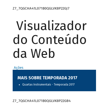
Z7_7QGCHA41L071B0QGLVK8P22GJ7
Visualizador
do Conteúdo
da Web
Ações
MAIS SOBRE TEMPORADA 2017
Quartas Instrumentais - Temporada 2017
Z7_7QGCHA41L071B0QGLVK8P22GB4