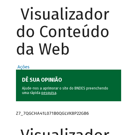
Visualizador
do Conteúdo
da Web
Ações
DÊ SUA OPINIÃO
Ajude-nos a aprimorar o site do BNDES preenchendo
uma rápida
pesquisa
.
Z7_7QGCHA41L071B0QGLVK8P22GB6