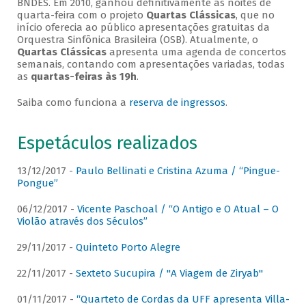
BNDES. Em 2010, ganhou definitivamente as noites de
quarta-feira com o projeto
Quartas Clássicas
, que no
início oferecia ao público apresentações gratuitas da
Orquestra Sinfônica Brasileira (OSB). Atualmente, o
Quartas Clássicas
apresenta uma agenda de concertos
semanais, contando com apresentações variadas, todas
as
quartas-feiras às 19h
.
Saiba como funciona a
reserva de ingressos
.
Espetáculos realizados
13/12/2017 -
Paulo Bellinati e Cristina Azuma / “Pingue-
Pongue”
06/12/2017 -
Vicente Paschoal / “O Antigo e O Atual – O
Violão através dos Séculos”
29/11/2017 -
Quinteto Porto Alegre
22/11/2017 -
Sexteto Sucupira / "A Viagem de Ziryab"
01/11/2017 -
“Quarteto de Cordas da UFF apresenta Villa-