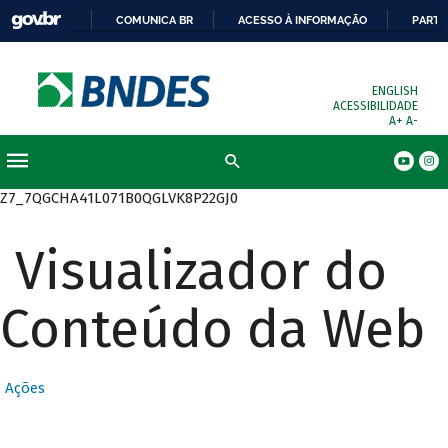
COMUNICA BR
ACESSO À INFORMAÇÃO
PARTI
ENGLISH
ACESSIBILIDADE
A+
A-
Busca
Z7_7QGCHA41L071B0QGLVK8P22GJ0
Visualizador do
Conteúdo da Web
Ações