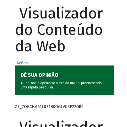
Visualizador
do Conteúdo
da Web
Ações
DÊ SUA OPINIÃO
Ajude-nos a aprimorar o site do BNDES preenchendo
uma rápida
pesquisa
.
Z7_7QGCHA41L071B0QGLVK8P22GB6