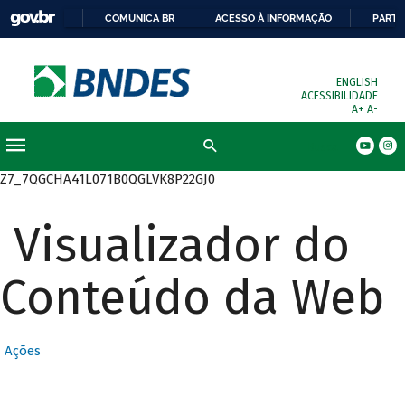
COMUNICA BR
ACESSO À INFORMAÇÃO
PARTI
ENGLISH
ACESSIBILIDADE
A+
A-
Busca
Z7_7QGCHA41L071B0QGLVK8P22GJ0
Visualizador do
Conteúdo da Web
Ações