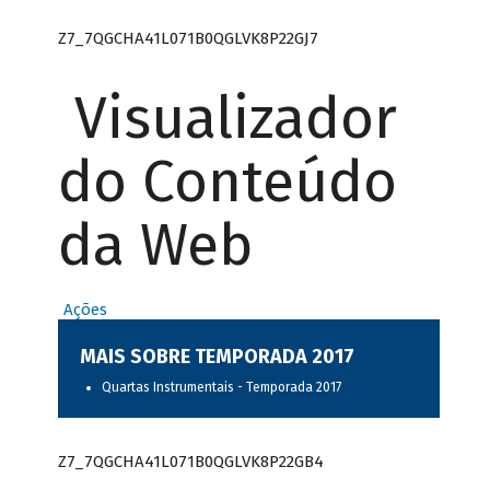
Z7_7QGCHA41L071B0QGLVK8P22GJ7
Visualizador
do Conteúdo
da Web
Ações
MAIS SOBRE TEMPORADA 2017
Quartas Instrumentais - Temporada 2017
Z7_7QGCHA41L071B0QGLVK8P22GB4