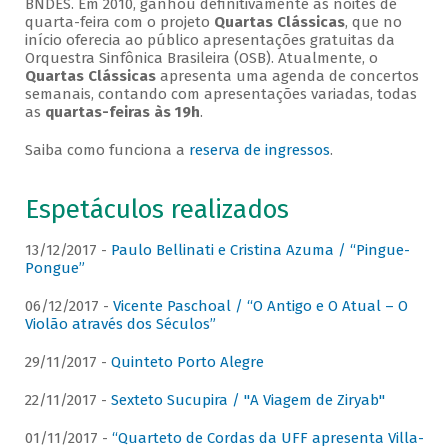
BNDES. Em 2010, ganhou definitivamente as noites de
quarta-feira com o projeto
Quartas Clássicas
, que no
início oferecia ao público apresentações gratuitas da
Orquestra Sinfônica Brasileira (OSB). Atualmente, o
Quartas Clássicas
apresenta uma agenda de concertos
semanais, contando com apresentações variadas, todas
as
quartas-feiras às 19h
.
Saiba como funciona a
reserva de ingressos
.
Espetáculos realizados
13/12/2017 -
Paulo Bellinati e Cristina Azuma / “Pingue-
Pongue”
06/12/2017 -
Vicente Paschoal / “O Antigo e O Atual – O
Violão através dos Séculos”
29/11/2017 -
Quinteto Porto Alegre
22/11/2017 -
Sexteto Sucupira / "A Viagem de Ziryab"
01/11/2017 -
“Quarteto de Cordas da UFF apresenta Villa-