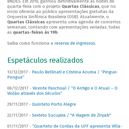
BNDES. Em 2010, ganhou definitivamente as noites de
quarta-feira com o projeto
Quartas Clássicas
, que no
início oferecia ao público apresentações gratuitas da
Orquestra Sinfônica Brasileira (OSB). Atualmente, o
Quartas Clássicas
apresenta uma agenda de concertos
semanais, contando com apresentações variadas, todas
as
quartas-feiras às 19h
.
Saiba como funciona a
reserva de ingressos
.
Espetáculos realizados
13/12/2017 -
Paulo Bellinati e Cristina Azuma / “Pingue-
Pongue”
06/12/2017 -
Vicente Paschoal / “O Antigo e O Atual – O
Violão através dos Séculos”
29/11/2017 -
Quinteto Porto Alegre
22/11/2017 -
Sexteto Sucupira / "A Viagem de Ziryab"
01/11/2017 -
“Quarteto de Cordas da UFF apresenta Villa-