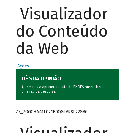
Visualizador
do Conteúdo
da Web
Ações
DÊ SUA OPINIÃO
Ajude-nos a aprimorar o site do BNDES preenchendo
uma rápida
pesquisa
.
Z7_7QGCHA41L071B0QGLVK8P22GB6