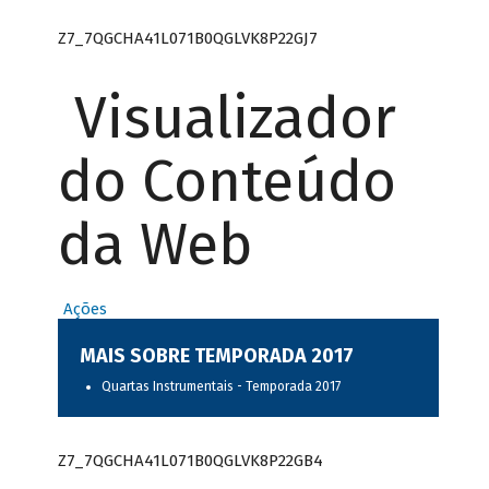
Z7_7QGCHA41L071B0QGLVK8P22GJ7
Visualizador
do Conteúdo
da Web
Ações
MAIS SOBRE TEMPORADA 2017
Quartas Instrumentais - Temporada 2017
Z7_7QGCHA41L071B0QGLVK8P22GB4