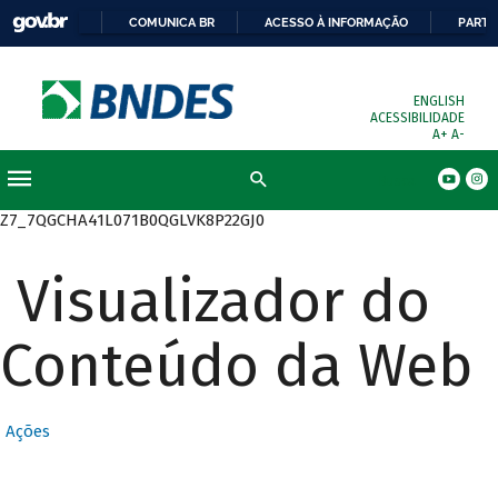
COMUNICA BR
ACESSO À INFORMAÇÃO
PARTI
ENGLISH
ACESSIBILIDADE
A+
A-
Busca
Z7_7QGCHA41L071B0QGLVK8P22GJ0
Visualizador do
Conteúdo da Web
Ações