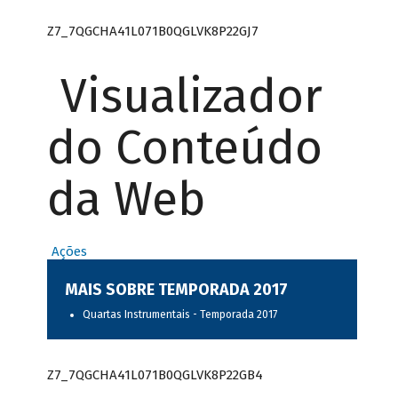
Z7_7QGCHA41L071B0QGLVK8P22GJ7
Visualizador
do Conteúdo
da Web
Ações
MAIS SOBRE TEMPORADA 2017
Quartas Instrumentais - Temporada 2017
Z7_7QGCHA41L071B0QGLVK8P22GB4