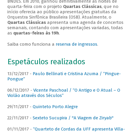
BNDES. Em 2010, ganhou definitivamente as noites de
quarta-feira com o projeto
Quartas Clássicas
, que no
início oferecia ao público apresentações gratuitas da
Orquestra Sinfônica Brasileira (OSB). Atualmente, o
Quartas Clássicas
apresenta uma agenda de concertos
semanais, contando com apresentações variadas, todas
as
quartas-feiras às 19h
.
Saiba como funciona a
reserva de ingressos
.
Espetáculos realizados
13/12/2017 -
Paulo Bellinati e Cristina Azuma / “Pingue-
Pongue”
06/12/2017 -
Vicente Paschoal / “O Antigo e O Atual – O
Violão através dos Séculos”
29/11/2017 -
Quinteto Porto Alegre
22/11/2017 -
Sexteto Sucupira / "A Viagem de Ziryab"
01/11/2017 -
“Quarteto de Cordas da UFF apresenta Villa-