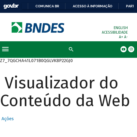
COMUNICA BR
ACESSO À INFORMAÇÃO
PARTI
ENGLISH
ACESSIBILIDADE
A+
A-
Busca
Z7_7QGCHA41L071B0QGLVK8P22GJ0
Visualizador do
Conteúdo da Web
Ações