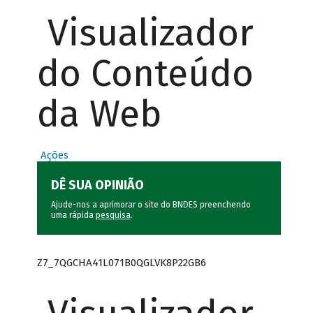
Visualizador
do Conteúdo
da Web
Ações
DÊ SUA OPINIÃO
Ajude-nos a aprimorar o site do BNDES preenchendo
uma rápida
pesquisa
.
Z7_7QGCHA41L071B0QGLVK8P22GB6