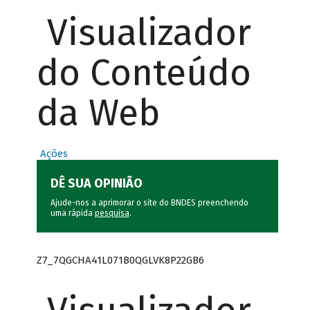
Visualizador
do Conteúdo
da Web
Ações
DÊ SUA OPINIÃO
Ajude-nos a aprimorar o site do BNDES preenchendo
uma rápida
pesquisa
.
Z7_7QGCHA41L071B0QGLVK8P22GB6