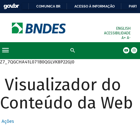
COMUNICA BR
ACESSO À INFORMAÇÃO
PARTI
ENGLISH
ACESSIBILIDADE
A+
A-
Busca
Z7_7QGCHA41L071B0QGLVK8P22GJ0
Visualizador do
Conteúdo da Web
Ações