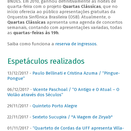
BNDES. Em 2010, ganhou definitivamente as noites de
quarta-feira com o projeto
Quartas Clássicas
, que no
início oferecia ao público apresentações gratuitas da
Orquestra Sinfônica Brasileira (OSB). Atualmente, o
Quartas Clássicas
apresenta uma agenda de concertos
semanais, contando com apresentações variadas, todas
as
quartas-feiras às 19h
.
Saiba como funciona a
reserva de ingressos
.
Espetáculos realizados
13/12/2017 -
Paulo Bellinati e Cristina Azuma / “Pingue-
Pongue”
06/12/2017 -
Vicente Paschoal / “O Antigo e O Atual – O
Violão através dos Séculos”
29/11/2017 -
Quinteto Porto Alegre
22/11/2017 -
Sexteto Sucupira / "A Viagem de Ziryab"
01/11/2017 -
“Quarteto de Cordas da UFF apresenta Villa-