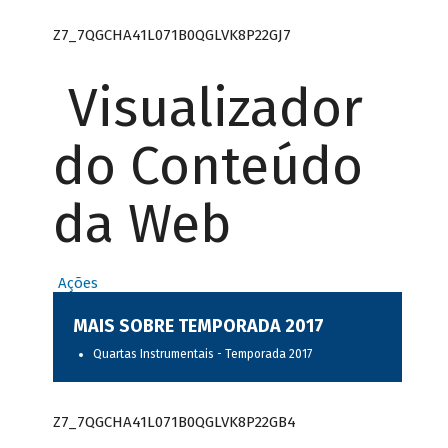
Z7_7QGCHA41L071B0QGLVK8P22GJ7
Visualizador
do Conteúdo
da Web
Ações
MAIS SOBRE TEMPORADA 2017
Quartas Instrumentais - Temporada 2017
Z7_7QGCHA41L071B0QGLVK8P22GB4