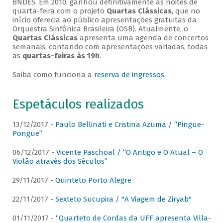
BNDES. Em 2010, ganhou definitivamente as noites de
quarta-feira com o projeto
Quartas Clássicas
, que no
início oferecia ao público apresentações gratuitas da
Orquestra Sinfônica Brasileira (OSB). Atualmente, o
Quartas Clássicas
apresenta uma agenda de concertos
semanais, contando com apresentações variadas, todas
as
quartas-feiras às 19h
.
Saiba como funciona a
reserva de ingressos
.
Espetáculos realizados
13/12/2017 -
Paulo Bellinati e Cristina Azuma / “Pingue-
Pongue”
06/12/2017 -
Vicente Paschoal / “O Antigo e O Atual – O
Violão através dos Séculos”
29/11/2017 -
Quinteto Porto Alegre
22/11/2017 -
Sexteto Sucupira / "A Viagem de Ziryab"
01/11/2017 -
“Quarteto de Cordas da UFF apresenta Villa-