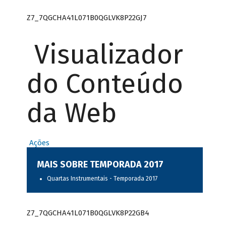
Z7_7QGCHA41L071B0QGLVK8P22GJ7
Visualizador
do Conteúdo
da Web
Ações
MAIS SOBRE TEMPORADA 2017
Quartas Instrumentais - Temporada 2017
Z7_7QGCHA41L071B0QGLVK8P22GB4