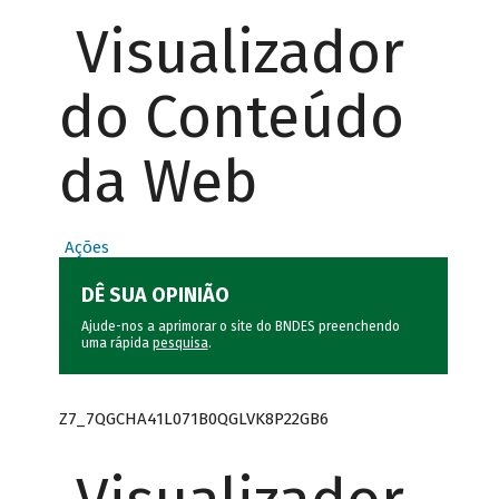
Visualizador
do Conteúdo
da Web
Ações
DÊ SUA OPINIÃO
Ajude-nos a aprimorar o site do BNDES preenchendo
uma rápida
pesquisa
.
Z7_7QGCHA41L071B0QGLVK8P22GB6