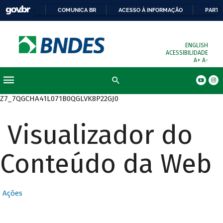
COMUNICA BR
ACESSO À INFORMAÇÃO
PARTI
ENGLISH
ACESSIBILIDADE
A+
A-
Busca
Z7_7QGCHA41L071B0QGLVK8P22GJ0
Visualizador do
Conteúdo da Web
Ações