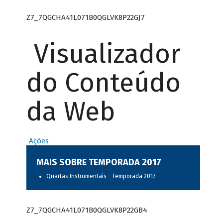
Z7_7QGCHA41L071B0QGLVK8P22GJ7
Visualizador
do Conteúdo
da Web
Ações
MAIS SOBRE TEMPORADA 2017
Quartas Instrumentais - Temporada 2017
Z7_7QGCHA41L071B0QGLVK8P22GB4