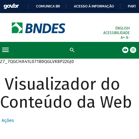
COMUNICA BR
ACESSO À INFORMAÇÃO
PARTI
ENGLISH
ACESSIBILIDADE
A+
A-
Busca
Z7_7QGCHA41L071B0QGLVK8P22GJ0
Visualizador do
Conteúdo da Web
Ações