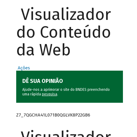
Visualizador
do Conteúdo
da Web
Ações
DÊ SUA OPINIÃO
Ajude-nos a aprimorar o site do BNDES preenchendo
uma rápida
pesquisa
.
Z7_7QGCHA41L071B0QGLVK8P22GB6