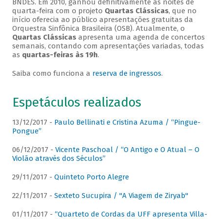
BNDES. Em 2010, ganhou definitivamente as noites de
quarta-feira com o projeto
Quartas Clássicas
, que no
início oferecia ao público apresentações gratuitas da
Orquestra Sinfônica Brasileira (OSB). Atualmente, o
Quartas Clássicas
apresenta uma agenda de concertos
semanais, contando com apresentações variadas, todas
as
quartas-feiras às 19h
.
Saiba como funciona a
reserva de ingressos
.
Espetáculos realizados
13/12/2017 -
Paulo Bellinati e Cristina Azuma / “Pingue-
Pongue”
06/12/2017 -
Vicente Paschoal / “O Antigo e O Atual – O
Violão através dos Séculos”
29/11/2017 -
Quinteto Porto Alegre
22/11/2017 -
Sexteto Sucupira / "A Viagem de Ziryab"
01/11/2017 -
“Quarteto de Cordas da UFF apresenta Villa-