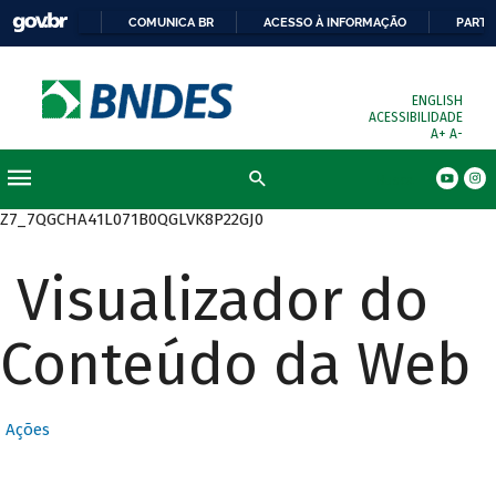
COMUNICA BR
ACESSO À INFORMAÇÃO
PARTI
ENGLISH
ACESSIBILIDADE
A+
A-
Busca
Z7_7QGCHA41L071B0QGLVK8P22GJ0
Visualizador do
Conteúdo da Web
Ações