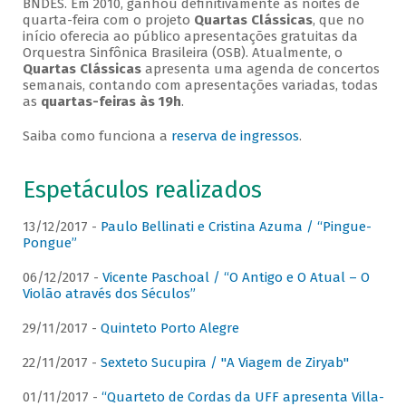
BNDES. Em 2010, ganhou definitivamente as noites de
quarta-feira com o projeto
Quartas Clássicas
, que no
início oferecia ao público apresentações gratuitas da
Orquestra Sinfônica Brasileira (OSB). Atualmente, o
Quartas Clássicas
apresenta uma agenda de concertos
semanais, contando com apresentações variadas, todas
as
quartas-feiras às 19h
.
Saiba como funciona a
reserva de ingressos
.
Espetáculos realizados
13/12/2017 -
Paulo Bellinati e Cristina Azuma / “Pingue-
Pongue”
06/12/2017 -
Vicente Paschoal / “O Antigo e O Atual – O
Violão através dos Séculos”
29/11/2017 -
Quinteto Porto Alegre
22/11/2017 -
Sexteto Sucupira / "A Viagem de Ziryab"
01/11/2017 -
“Quarteto de Cordas da UFF apresenta Villa-