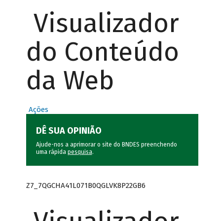
Visualizador
do Conteúdo
da Web
Ações
DÊ SUA OPINIÃO
Ajude-nos a aprimorar o site do BNDES preenchendo
uma rápida
pesquisa
.
Z7_7QGCHA41L071B0QGLVK8P22GB6