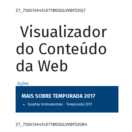
Z7_7QGCHA41L071B0QGLVK8P22GJ7
Visualizador
do Conteúdo
da Web
Ações
MAIS SOBRE TEMPORADA 2017
Quartas Instrumentais - Temporada 2017
Z7_7QGCHA41L071B0QGLVK8P22GB4