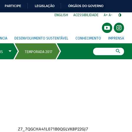
PARTICIPE
LEGISLAÇÃO
ÓRGÃOS DO GOVERNO
⁣
ENGLISH
ACESSIBILIDADE
A+
A-
NCIA
DESENVOLVIMENTO SUSTENTÁVEL
CONHECIMENTO
IMPRENSA
Busca
Z7_7QGCHA41L071B0QGLVK8P22GJ7