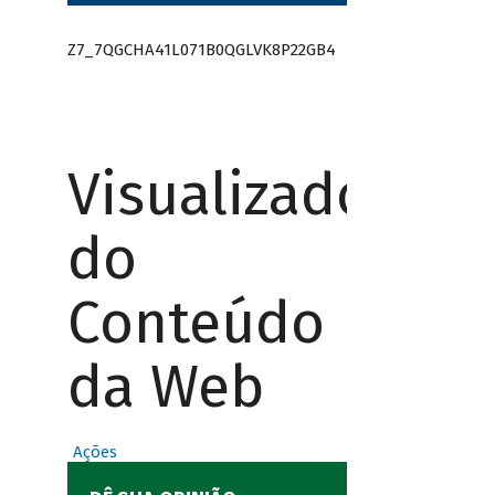
Z7_7QGCHA41L071B0QGLVK8P22GB4
Visualizador
do
Conteúdo
da Web
Ações