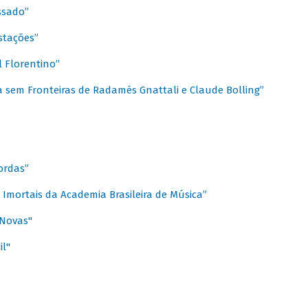
ssado”
stações”
 Florentino”
 sem Fronteiras de Radamés Gnattali e Claude Bolling”
ordas”
Imortais da Academia Brasileira de Música”
 Novas"
il"