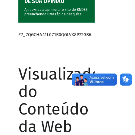
DÊ SUA OPINIÃO
Ajude-nos a aprimorar o site do BNDES
preenchendo uma rápida
pesquisa
.
Z7_7QGCHA41L071B0QGLVK8P22GB6
Visualizador
do
Conteúdo
da Web