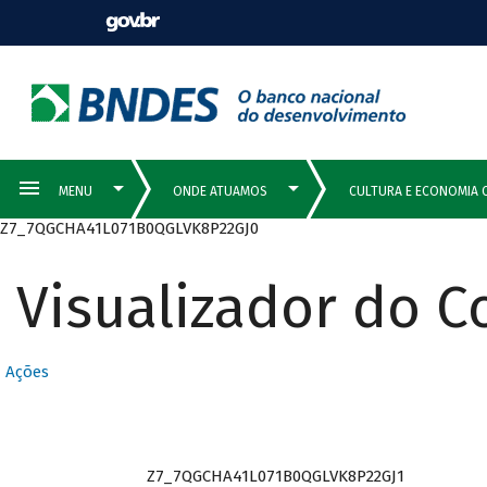
Z7_7QGCHA41L071B0QGLVK8P22GJ0
Visualizador do 
Ações
Z7_7QGCHA41L071B0QGLVK8P22GJ1