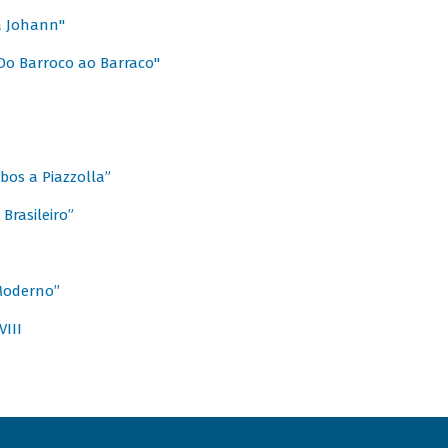
a Johann"
Do Barroco ao Barraco"
obos a Piazzolla”
Brasileiro”
 Moderno”
VIII