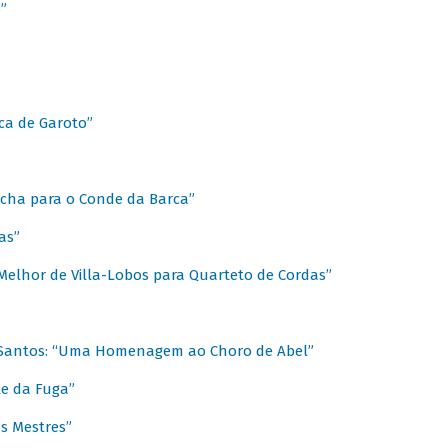
”
ica de Garoto”
Marcha para o Conde da Barca”
as”
Melhor de Villa-Lobos para Quarteto de Cordas”
o Santos: “Uma Homenagem ao Choro de Abel”
te da Fuga”
s Mestres”