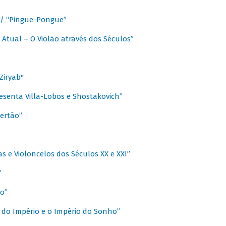
a / “Pingue-Pongue”
 Atual – O Violão através dos Séculos”
Ziryab"
esenta Villa-Lobos e Shostakovich”
ertão”
s e Violoncelos dos Séculos XX e XXI”
”
o”
 do Império e o Império do Sonho”