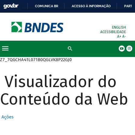
COMUNICA BR
ACESSO À INFORMAÇÃO
PARTI
ENGLISH
ACESSIBILIDADE
A+
A-
Busca
Z7_7QGCHA41L071B0QGLVK8P22GJ0
Visualizador do
Conteúdo da Web
Ações