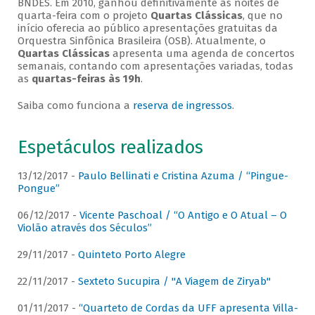
BNDES. Em 2010, ganhou definitivamente as noites de
quarta-feira com o projeto
Quartas Clássicas
, que no
início oferecia ao público apresentações gratuitas da
Orquestra Sinfônica Brasileira (OSB). Atualmente, o
Quartas Clássicas
apresenta uma agenda de concertos
semanais, contando com apresentações variadas, todas
as
quartas-feiras às 19h
.
Saiba como funciona a
reserva de ingressos
.
Espetáculos realizados
13/12/2017 -
Paulo Bellinati e Cristina Azuma / “Pingue-
Pongue”
06/12/2017 -
Vicente Paschoal / “O Antigo e O Atual – O
Violão através dos Séculos”
29/11/2017 -
Quinteto Porto Alegre
22/11/2017 -
Sexteto Sucupira / "A Viagem de Ziryab"
01/11/2017 -
“Quarteto de Cordas da UFF apresenta Villa-