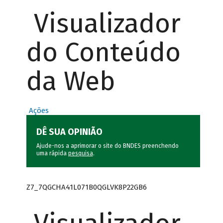
Visualizador
do Conteúdo
da Web
Ações
DÊ SUA OPINIÃO
Ajude-nos a aprimorar o site do BNDES preenchendo
uma rápida
pesquisa
.
Z7_7QGCHA41L071B0QGLVK8P22GB6