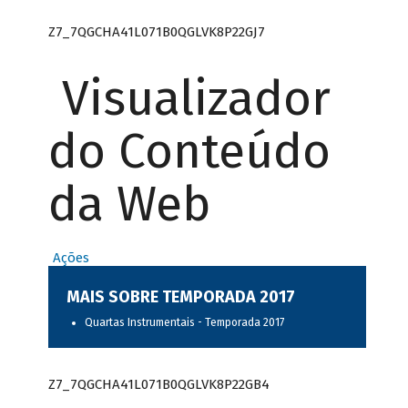
Z7_7QGCHA41L071B0QGLVK8P22GJ7
Visualizador
do Conteúdo
da Web
Ações
MAIS SOBRE TEMPORADA 2017
Quartas Instrumentais - Temporada 2017
Z7_7QGCHA41L071B0QGLVK8P22GB4