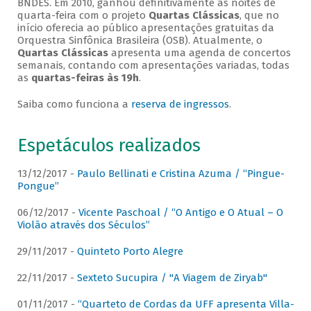
BNDES. Em 2010, ganhou definitivamente as noites de
quarta-feira com o projeto
Quartas Clássicas
, que no
início oferecia ao público apresentações gratuitas da
Orquestra Sinfônica Brasileira (OSB). Atualmente, o
Quartas Clássicas
apresenta uma agenda de concertos
semanais, contando com apresentações variadas, todas
as
quartas-feiras às 19h
.
Saiba como funciona a
reserva de ingressos
.
Espetáculos realizados
13/12/2017 -
Paulo Bellinati e Cristina Azuma / “Pingue-
Pongue”
06/12/2017 -
Vicente Paschoal / “O Antigo e O Atual – O
Violão através dos Séculos”
29/11/2017 -
Quinteto Porto Alegre
22/11/2017 -
Sexteto Sucupira / "A Viagem de Ziryab"
01/11/2017 -
“Quarteto de Cordas da UFF apresenta Villa-