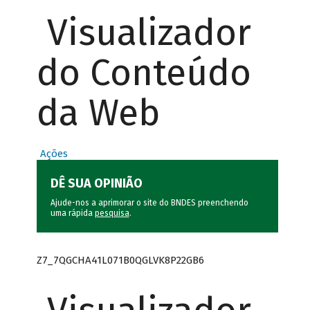
Visualizador
do Conteúdo
da Web
Ações
DÊ SUA OPINIÃO
Ajude-nos a aprimorar o site do BNDES preenchendo
uma rápida
pesquisa
.
Z7_7QGCHA41L071B0QGLVK8P22GB6