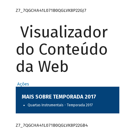
Z7_7QGCHA41L071B0QGLVK8P22GJ7
Visualizador
do Conteúdo
da Web
Ações
MAIS SOBRE TEMPORADA 2017
Quartas Instrumentais - Temporada 2017
Z7_7QGCHA41L071B0QGLVK8P22GB4