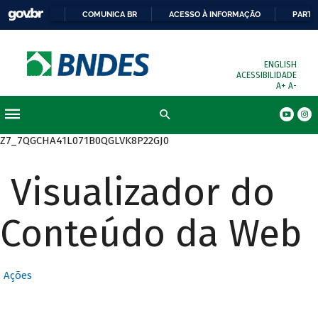
COMUNICA BR
ACESSO À INFORMAÇÃO
PARTI
ENGLISH
ACESSIBILIDADE
A+
A-
Busca
Z7_7QGCHA41L071B0QGLVK8P22GJ0
Visualizador do
Conteúdo da Web
Ações