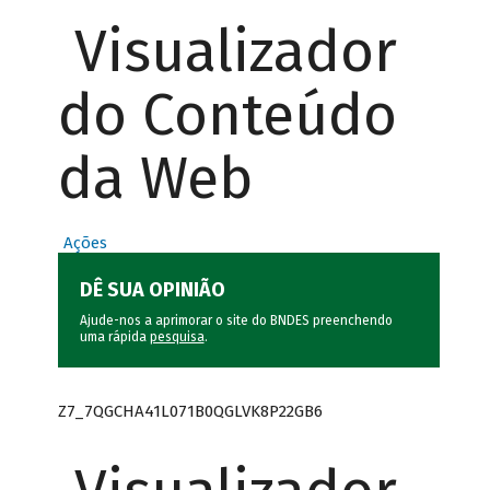
Visualizador
do Conteúdo
da Web
Ações
DÊ SUA OPINIÃO
Ajude-nos a aprimorar o site do BNDES preenchendo
uma rápida
pesquisa
.
Z7_7QGCHA41L071B0QGLVK8P22GB6