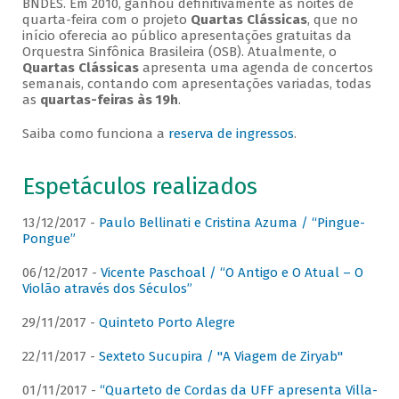
BNDES. Em 2010, ganhou definitivamente as noites de
quarta-feira com o projeto
Quartas Clássicas
, que no
início oferecia ao público apresentações gratuitas da
Orquestra Sinfônica Brasileira (OSB). Atualmente, o
Quartas Clássicas
apresenta uma agenda de concertos
semanais, contando com apresentações variadas, todas
as
quartas-feiras às 19h
.
Saiba como funciona a
reserva de ingressos
.
Espetáculos realizados
13/12/2017 -
Paulo Bellinati e Cristina Azuma / “Pingue-
Pongue”
06/12/2017 -
Vicente Paschoal / “O Antigo e O Atual – O
Violão através dos Séculos”
29/11/2017 -
Quinteto Porto Alegre
22/11/2017 -
Sexteto Sucupira / "A Viagem de Ziryab"
01/11/2017 -
“Quarteto de Cordas da UFF apresenta Villa-