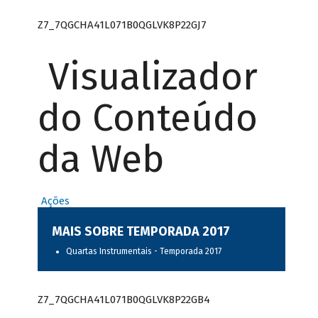
Z7_7QGCHA41L071B0QGLVK8P22GJ7
Visualizador
do Conteúdo
da Web
Ações
MAIS SOBRE TEMPORADA 2017
Quartas Instrumentais - Temporada 2017
Z7_7QGCHA41L071B0QGLVK8P22GB4