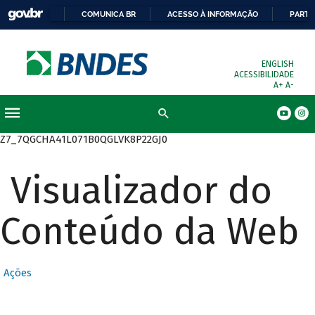
COMUNICA BR
ACESSO À INFORMAÇÃO
PARTI
ENGLISH
ACESSIBILIDADE
A+
A-
Busca
Z7_7QGCHA41L071B0QGLVK8P22GJ0
Visualizador do
Conteúdo da Web
Ações