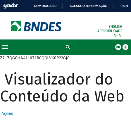
COMUNICA BR
ACESSO À INFORMAÇÃO
PARTI
ENGLISH
ACESSIBILIDADE
A+
A-
Busca
Z7_7QGCHA41L071B0QGLVK8P22GJ0
Visualizador do
Conteúdo da Web
Ações