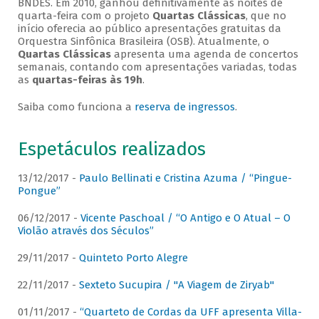
BNDES. Em 2010, ganhou definitivamente as noites de
quarta-feira com o projeto
Quartas Clássicas
, que no
início oferecia ao público apresentações gratuitas da
Orquestra Sinfônica Brasileira (OSB). Atualmente, o
Quartas Clássicas
apresenta uma agenda de concertos
semanais, contando com apresentações variadas, todas
as
quartas-feiras às 19h
.
Saiba como funciona a
reserva de ingressos
.
Espetáculos realizados
13/12/2017 -
Paulo Bellinati e Cristina Azuma / “Pingue-
Pongue”
06/12/2017 -
Vicente Paschoal / “O Antigo e O Atual – O
Violão através dos Séculos”
29/11/2017 -
Quinteto Porto Alegre
22/11/2017 -
Sexteto Sucupira / "A Viagem de Ziryab"
01/11/2017 -
“Quarteto de Cordas da UFF apresenta Villa-