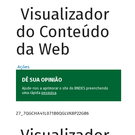
Visualizador
do Conteúdo
da Web
Ações
DÊ SUA OPINIÃO
Ajude-nos a aprimorar o site do BNDES preenchendo
uma rápida
pesquisa
.
Z7_7QGCHA41L071B0QGLVK8P22GB6