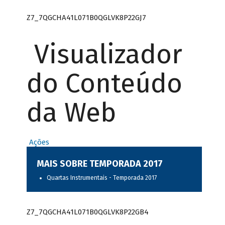
Z7_7QGCHA41L071B0QGLVK8P22GJ7
Visualizador
do Conteúdo
da Web
Ações
MAIS SOBRE TEMPORADA 2017
Quartas Instrumentais - Temporada 2017
Z7_7QGCHA41L071B0QGLVK8P22GB4