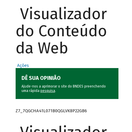
Visualizador
do Conteúdo
da Web
Ações
DÊ SUA OPINIÃO
Ajude-nos a aprimorar o site do BNDES preenchendo
uma rápida
pesquisa
.
Z7_7QGCHA41L071B0QGLVK8P22GB6