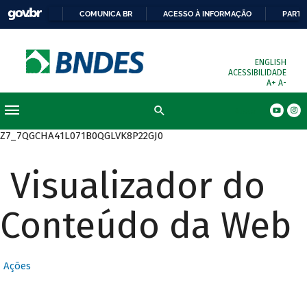
COMUNICA BR
ACESSO À INFORMAÇÃO
PARTI
ENGLISH
ACESSIBILIDADE
A+
A-
Busca
Z7_7QGCHA41L071B0QGLVK8P22GJ0
Visualizador do
Conteúdo da Web
Ações