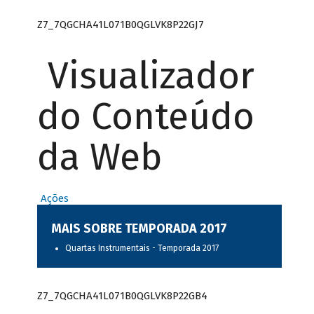
Z7_7QGCHA41L071B0QGLVK8P22GJ7
Visualizador
do Conteúdo
da Web
Ações
MAIS SOBRE TEMPORADA 2017
Quartas Instrumentais - Temporada 2017
Z7_7QGCHA41L071B0QGLVK8P22GB4