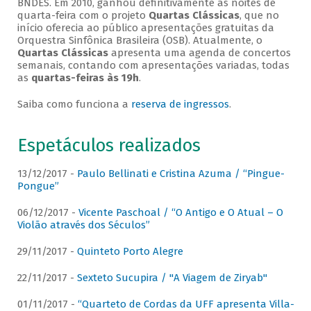
BNDES. Em 2010, ganhou definitivamente as noites de
quarta-feira com o projeto
Quartas Clássicas
, que no
início oferecia ao público apresentações gratuitas da
Orquestra Sinfônica Brasileira (OSB). Atualmente, o
Quartas Clássicas
apresenta uma agenda de concertos
semanais, contando com apresentações variadas, todas
as
quartas-feiras às 19h
.
Saiba como funciona a
reserva de ingressos
.
Espetáculos realizados
13/12/2017 -
Paulo Bellinati e Cristina Azuma / “Pingue-
Pongue”
06/12/2017 -
Vicente Paschoal / “O Antigo e O Atual – O
Violão através dos Séculos”
29/11/2017 -
Quinteto Porto Alegre
22/11/2017 -
Sexteto Sucupira / "A Viagem de Ziryab"
01/11/2017 -
“Quarteto de Cordas da UFF apresenta Villa-