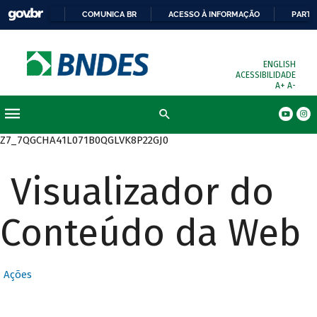
COMUNICA BR
ACESSO À INFORMAÇÃO
PARTI
ENGLISH
ACESSIBILIDADE
A+
A-
Busca
Z7_7QGCHA41L071B0QGLVK8P22GJ0
Visualizador do
Conteúdo da Web
Ações