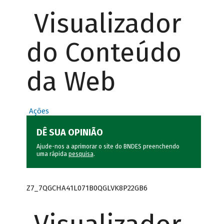
Visualizador
do Conteúdo
da Web
Ações
DÊ SUA OPINIÃO
Ajude-nos a aprimorar o site do BNDES preenchendo
uma rápida
pesquisa
.
Z7_7QGCHA41L071B0QGLVK8P22GB6