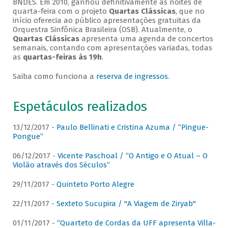
BNDES. Em 2010, ganhou definitivamente as noites de
quarta-feira com o projeto
Quartas Clássicas
, que no
início oferecia ao público apresentações gratuitas da
Orquestra Sinfônica Brasileira (OSB). Atualmente, o
Quartas Clássicas
apresenta uma agenda de concertos
semanais, contando com apresentações variadas, todas
as
quartas-feiras às 19h
.
Saiba como funciona a
reserva de ingressos
.
Espetáculos realizados
13/12/2017 -
Paulo Bellinati e Cristina Azuma / “Pingue-
Pongue”
06/12/2017 -
Vicente Paschoal / “O Antigo e O Atual – O
Violão através dos Séculos”
29/11/2017 -
Quinteto Porto Alegre
22/11/2017 -
Sexteto Sucupira / "A Viagem de Ziryab"
01/11/2017 -
“Quarteto de Cordas da UFF apresenta Villa-