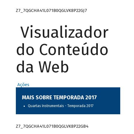
Z7_7QGCHA41L071B0QGLVK8P22GJ7
Visualizador
do Conteúdo
da Web
Ações
MAIS SOBRE TEMPORADA 2017
Quartas Instrumentais - Temporada 2017
Z7_7QGCHA41L071B0QGLVK8P22GB4