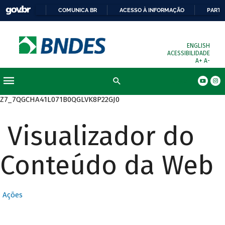
COMUNICA BR
ACESSO À INFORMAÇÃO
PARTI
ENGLISH
ACESSIBILIDADE
A+
A-
Busca
Z7_7QGCHA41L071B0QGLVK8P22GJ0
Visualizador do
Conteúdo da Web
Ações