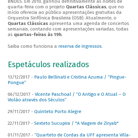
BNDES. Em 2010, ganhou definitivamente as noites de
quarta-feira com o projeto
Quartas Clássicas
, que no
início oferecia ao público apresentações gratuitas da
Orquestra Sinfônica Brasileira (OSB). Atualmente, o
Quartas Clássicas
apresenta uma agenda de concertos
semanais, contando com apresentações variadas, todas
as
quartas-feiras às 19h
.
Saiba como funciona a
reserva de ingressos
.
Espetáculos realizados
13/12/2017 -
Paulo Bellinati e Cristina Azuma / “Pingue-
Pongue”
06/12/2017 -
Vicente Paschoal / “O Antigo e O Atual – O
Violão através dos Séculos”
29/11/2017 -
Quinteto Porto Alegre
22/11/2017 -
Sexteto Sucupira / "A Viagem de Ziryab"
01/11/2017 -
“Quarteto de Cordas da UFF apresenta Villa-