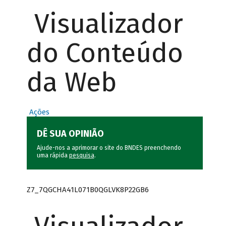
Visualizador
do Conteúdo
da Web
Ações
DÊ SUA OPINIÃO
Ajude-nos a aprimorar o site do BNDES preenchendo
uma rápida
pesquisa
.
Z7_7QGCHA41L071B0QGLVK8P22GB6