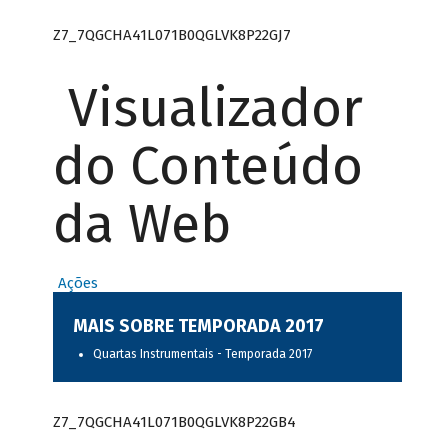
Z7_7QGCHA41L071B0QGLVK8P22GJ7
Visualizador
do Conteúdo
da Web
Ações
MAIS SOBRE TEMPORADA 2017
Quartas Instrumentais - Temporada 2017
Z7_7QGCHA41L071B0QGLVK8P22GB4