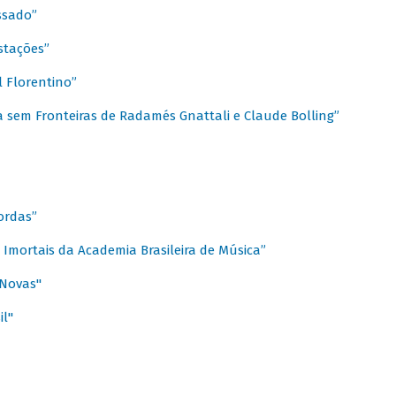
ssado”
stações”
 Florentino”
 sem Fronteiras de Radamés Gnattali e Claude Bolling”
ordas”
Imortais da Academia Brasileira de Música”
 Novas"
il"