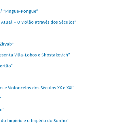
a / “Pingue-Pongue”
 Atual – O Violão através dos Séculos”
Ziryab"
esenta Villa-Lobos e Shostakovich”
ertão”
s e Violoncelos dos Séculos XX e XXI”
”
o”
 do Império e o Império do Sonho”