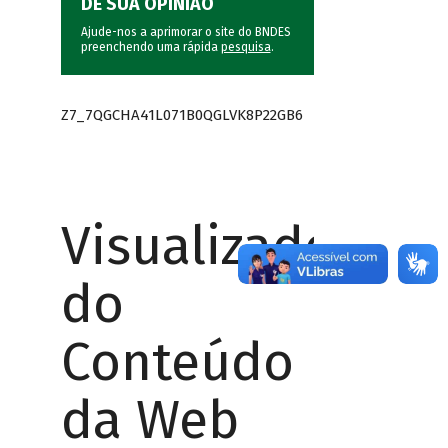
DÊ SUA OPINIÃO
Ajude-nos a aprimorar o site do BNDES
preenchendo uma rápida
pesquisa
.
Z7_7QGCHA41L071B0QGLVK8P22GB6
Visualizador
do
Conteúdo
da Web