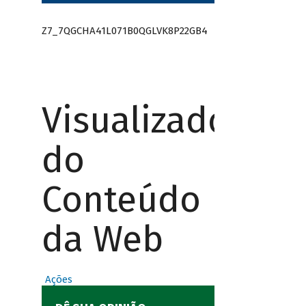
Z7_7QGCHA41L071B0QGLVK8P22GB4
Visualizador
do
Conteúdo
da Web
Ações