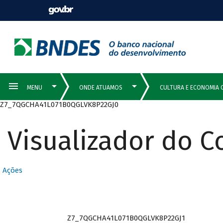
Z7_7QGCHA41L071B0QGLVK8P22GJ0
Visualizador do 
Ações
Z7_7QGCHA41L071B0QGLVK8P22GJ1