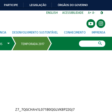
PARTICIPE
LEGISLAÇÃO
ÓRGÃOS DO GOVERNO
⁣
ENGLISH
ACESSIBILIDADE
A+
A-
NCIA
DESENVOLVIMENTO SUSTENTÁVEL
CONHECIMENTO
IMPRENSA
Busca
Z7_7QGCHA41L071B0QGLVK8P22GJ7