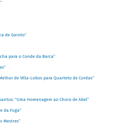
”
ica de Garoto”
Marcha para o Conde da Barca”
as”
Melhor de Villa-Lobos para Quarteto de Cordas”
o Santos: “Uma Homenagem ao Choro de Abel”
te da Fuga”
s Mestres”