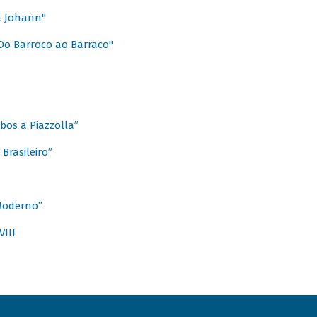
a Johann"
Do Barroco ao Barraco"
obos a Piazzolla”
Brasileiro”
 Moderno”
VIII