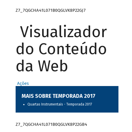
Z7_7QGCHA41L071B0QGLVK8P22GJ7
Visualizador
do Conteúdo
da Web
Ações
MAIS SOBRE TEMPORADA 2017
Quartas Instrumentais - Temporada 2017
Z7_7QGCHA41L071B0QGLVK8P22GB4