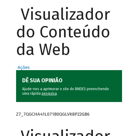
Visualizador
do Conteúdo
da Web
Ações
DÊ SUA OPINIÃO
Ajude-nos a aprimorar o site do BNDES preenchendo
uma rápida
pesquisa
.
Z7_7QGCHA41L071B0QGLVK8P22GB6