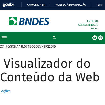
COMUNICA BR
ACESSO À INFORMAÇÃO
PARTI
ENGLISH
ACESSIBILIDADE
A+
A-
Busca
Z7_7QGCHA41L071B0QGLVK8P22GJ0
Visualizador do
Conteúdo da Web
Ações