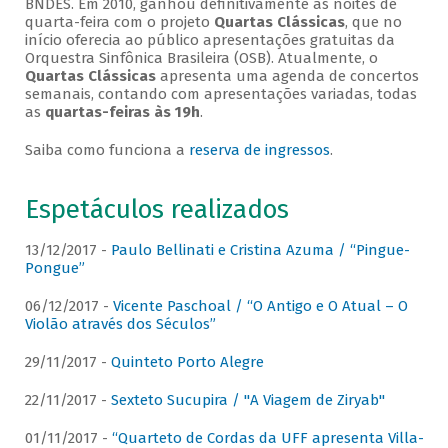
BNDES. Em 2010, ganhou definitivamente as noites de
quarta-feira com o projeto
Quartas Clássicas
, que no
início oferecia ao público apresentações gratuitas da
Orquestra Sinfônica Brasileira (OSB). Atualmente, o
Quartas Clássicas
apresenta uma agenda de concertos
semanais, contando com apresentações variadas, todas
as
quartas-feiras às 19h
.
Saiba como funciona a
reserva de ingressos
.
Espetáculos realizados
13/12/2017 -
Paulo Bellinati e Cristina Azuma / “Pingue-
Pongue”
06/12/2017 -
Vicente Paschoal / “O Antigo e O Atual – O
Violão através dos Séculos”
29/11/2017 -
Quinteto Porto Alegre
22/11/2017 -
Sexteto Sucupira / "A Viagem de Ziryab"
01/11/2017 -
“Quarteto de Cordas da UFF apresenta Villa-