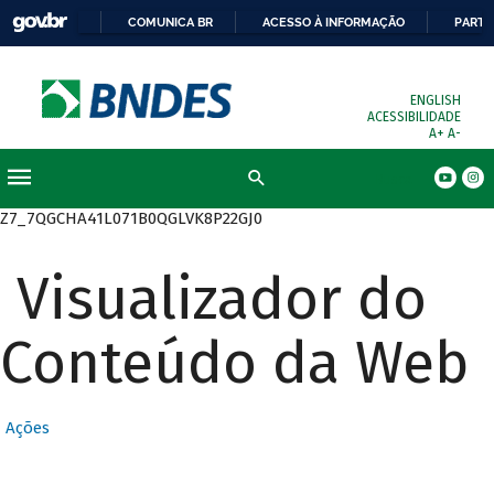
COMUNICA BR
ACESSO À INFORMAÇÃO
PARTI
ENGLISH
ACESSIBILIDADE
A+
A-
Busca
Z7_7QGCHA41L071B0QGLVK8P22GJ0
Visualizador do
Conteúdo da Web
Ações