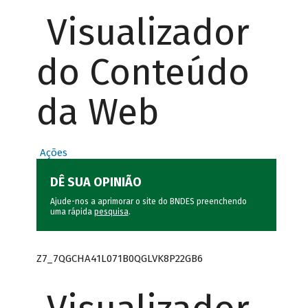
Visualizador
do Conteúdo
da Web
Ações
DÊ SUA OPINIÃO
Ajude-nos a aprimorar o site do BNDES preenchendo
uma rápida
pesquisa
.
Z7_7QGCHA41L071B0QGLVK8P22GB6