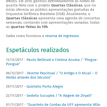
BNDES. Em 2010, ganhou definitivamente as noites de
quarta-feira com o projeto
Quartas Clássicas
, que no
início oferecia ao público apresentações gratuitas da
Orquestra Sinfônica Brasileira (OSB). Atualmente, o
Quartas Clássicas
apresenta uma agenda de concertos
semanais, contando com apresentações variadas, todas
as
quartas-feiras às 19h
.
Saiba como funciona a
reserva de ingressos
.
Espetáculos realizados
13/12/2017 -
Paulo Bellinati e Cristina Azuma / “Pingue-
Pongue”
06/12/2017 -
Vicente Paschoal / “O Antigo e O Atual – O
Violão através dos Séculos”
29/11/2017 -
Quinteto Porto Alegre
22/11/2017 -
Sexteto Sucupira / "A Viagem de Ziryab"
01/11/2017 -
“Quarteto de Cordas da UFF apresenta Villa-