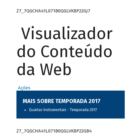
Z7_7QGCHA41L071B0QGLVK8P22GJ7
Visualizador
do Conteúdo
da Web
Ações
MAIS SOBRE TEMPORADA 2017
Quartas Instrumentais - Temporada 2017
Z7_7QGCHA41L071B0QGLVK8P22GB4