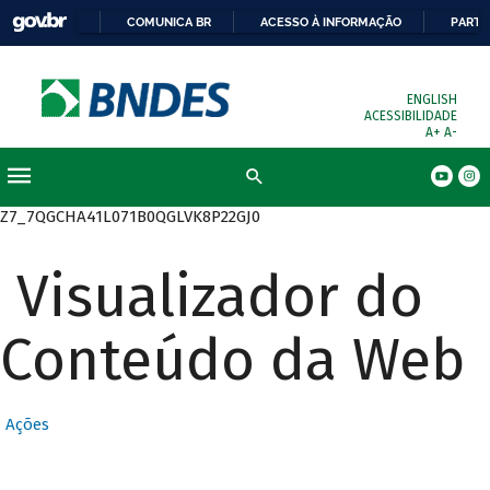
COMUNICA BR
ACESSO À INFORMAÇÃO
PARTI
ENGLISH
ACESSIBILIDADE
A+
A-
Busca
Z7_7QGCHA41L071B0QGLVK8P22GJ0
Visualizador do
Conteúdo da Web
Ações