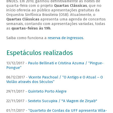
BNDES. Em 2010, ganhou definitivamente as noites de
quarta-feira com o projeto
Quartas Clássicas
, que no
início oferecia ao público apresentações gratuitas da
Orquestra Sinfônica Brasileira (OSB). Atualmente, o
Quartas Clássicas
apresenta uma agenda de concertos
semanais, contando com apresentações variadas, todas
as
quartas-feiras às 19h
.
Saiba como funciona a
reserva de ingressos
.
Espetáculos realizados
13/12/2017 -
Paulo Bellinati e Cristina Azuma / “Pingue-
Pongue”
06/12/2017 -
Vicente Paschoal / “O Antigo e O Atual – O
Violão através dos Séculos”
29/11/2017 -
Quinteto Porto Alegre
22/11/2017 -
Sexteto Sucupira / "A Viagem de Ziryab"
01/11/2017 -
“Quarteto de Cordas da UFF apresenta Villa-