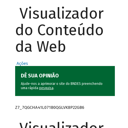
Visualizador
do Conteúdo
da Web
Ações
DÊ SUA OPINIÃO
Ajude-nos a aprimorar o site do BNDES preenchendo
uma rápida
pesquisa
.
Z7_7QGCHA41L071B0QGLVK8P22GB6