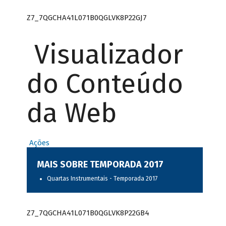
Z7_7QGCHA41L071B0QGLVK8P22GJ7
Visualizador
do Conteúdo
da Web
Ações
MAIS SOBRE TEMPORADA 2017
Quartas Instrumentais - Temporada 2017
Z7_7QGCHA41L071B0QGLVK8P22GB4