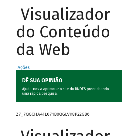
Visualizador
do Conteúdo
da Web
Ações
DÊ SUA OPINIÃO
Ajude-nos a aprimorar o site do BNDES preenchendo
uma rápida
pesquisa
.
Z7_7QGCHA41L071B0QGLVK8P22GB6