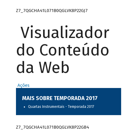
Z7_7QGCHA41L071B0QGLVK8P22GJ7
Visualizador
do Conteúdo
da Web
Ações
MAIS SOBRE TEMPORADA 2017
Quartas Instrumentais - Temporada 2017
Z7_7QGCHA41L071B0QGLVK8P22GB4