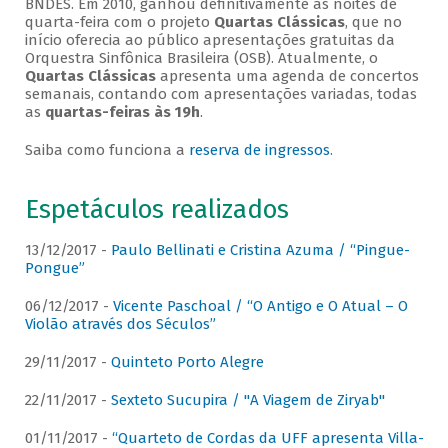
BNDES. Em 2010, ganhou definitivamente as noites de
quarta-feira com o projeto
Quartas Clássicas
, que no
início oferecia ao público apresentações gratuitas da
Orquestra Sinfônica Brasileira (OSB). Atualmente, o
Quartas Clássicas
apresenta uma agenda de concertos
semanais, contando com apresentações variadas, todas
as
quartas-feiras às 19h
.
Saiba como funciona a
reserva de ingressos
.
Espetáculos realizados
13/12/2017 -
Paulo Bellinati e Cristina Azuma / “Pingue-
Pongue”
06/12/2017 -
Vicente Paschoal / “O Antigo e O Atual – O
Violão através dos Séculos”
29/11/2017 -
Quinteto Porto Alegre
22/11/2017 -
Sexteto Sucupira / "A Viagem de Ziryab"
01/11/2017 -
“Quarteto de Cordas da UFF apresenta Villa-