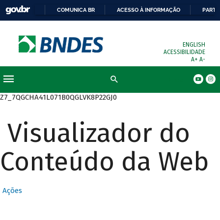
COMUNICA BR
ACESSO À INFORMAÇÃO
PARTI
ENGLISH
ACESSIBILIDADE
A+
A-
Busca
Z7_7QGCHA41L071B0QGLVK8P22GJ0
Visualizador do
Conteúdo da Web
Ações