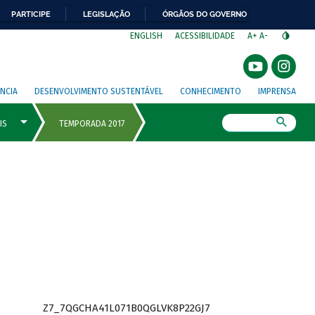
PARTICIPE
LEGISLAÇÃO
ÓRGÃOS DO GOVERNO
⁣
ENGLISH
ACESSIBILIDADE
A+
A-
NCIA
DESENVOLVIMENTO SUSTENTÁVEL
CONHECIMENTO
IMPRENSA
Busca
Z7_7QGCHA41L071B0QGLVK8P22GJ7