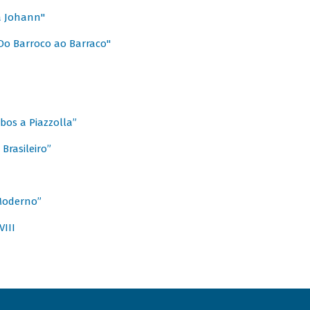
a Johann"
Do Barroco ao Barraco"
obos a Piazzolla”
Brasileiro”
 Moderno”
VIII