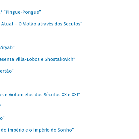
a / “Pingue-Pongue”
 Atual – O Violão através dos Séculos”
Ziryab"
esenta Villa-Lobos e Shostakovich”
ertão”
s e Violoncelos dos Séculos XX e XXI”
”
o”
 do Império e o Império do Sonho”