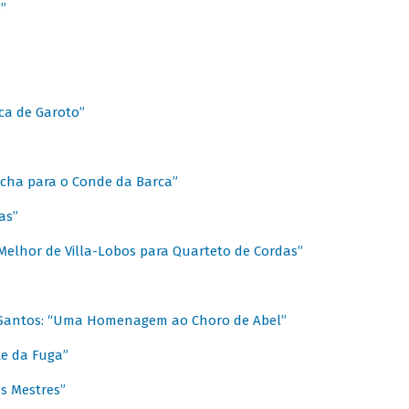
”
ica de Garoto”
Marcha para o Conde da Barca”
as”
Melhor de Villa-Lobos para Quarteto de Cordas”
o Santos: “Uma Homenagem ao Choro de Abel”
te da Fuga”
s Mestres”