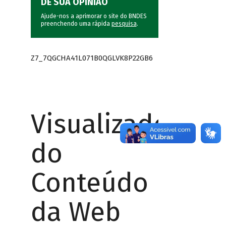
DÊ SUA OPINIÃO
Ajude-nos a aprimorar o site do BNDES
preenchendo uma rápida
pesquisa
.
Z7_7QGCHA41L071B0QGLVK8P22GB6
Visualizador
do
Conteúdo
da Web