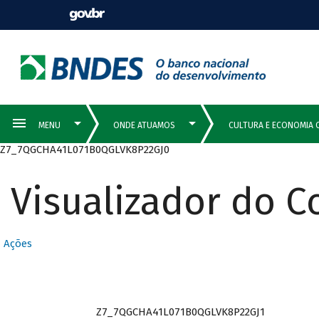
Z7_7QGCHA41L071B0QGLVK8P22GJ0
Visualizador do 
Ações
Z7_7QGCHA41L071B0QGLVK8P22GJ1