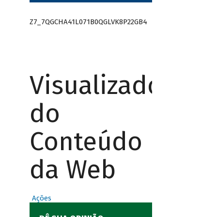
Z7_7QGCHA41L071B0QGLVK8P22GB4
Visualizador
do
Conteúdo
da Web
Ações