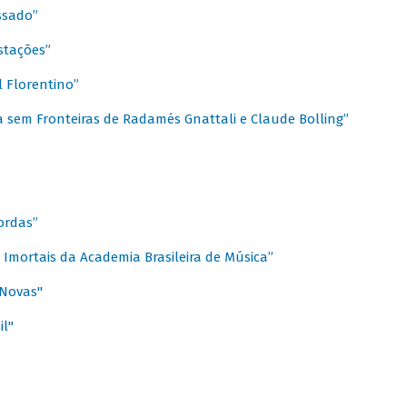
ssado”
stações”
 Florentino”
 sem Fronteiras de Radamés Gnattali e Claude Bolling”
ordas”
Imortais da Academia Brasileira de Música”
 Novas"
il"