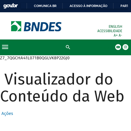
COMUNICA BR
ACESSO À INFORMAÇÃO
PARTI
ENGLISH
ACESSIBILIDADE
A+
A-
Busca
Z7_7QGCHA41L071B0QGLVK8P22GJ0
Visualizador do
Conteúdo da Web
Ações