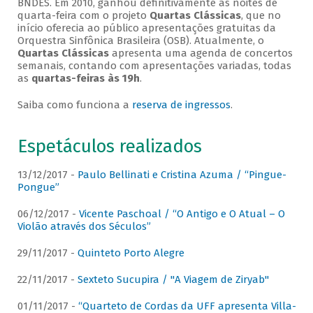
BNDES. Em 2010, ganhou definitivamente as noites de
quarta-feira com o projeto
Quartas Clássicas
, que no
início oferecia ao público apresentações gratuitas da
Orquestra Sinfônica Brasileira (OSB). Atualmente, o
Quartas Clássicas
apresenta uma agenda de concertos
semanais, contando com apresentações variadas, todas
as
quartas-feiras às 19h
.
Saiba como funciona a
reserva de ingressos
.
Espetáculos realizados
13/12/2017 -
Paulo Bellinati e Cristina Azuma / “Pingue-
Pongue”
06/12/2017 -
Vicente Paschoal / “O Antigo e O Atual – O
Violão através dos Séculos”
29/11/2017 -
Quinteto Porto Alegre
22/11/2017 -
Sexteto Sucupira / "A Viagem de Ziryab"
01/11/2017 -
“Quarteto de Cordas da UFF apresenta Villa-