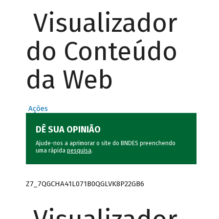
Visualizador
do Conteúdo
da Web
Ações
DÊ SUA OPINIÃO
Ajude-nos a aprimorar o site do BNDES preenchendo
uma rápida
pesquisa
.
Z7_7QGCHA41L071B0QGLVK8P22GB6