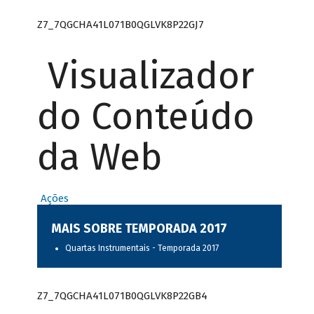
Z7_7QGCHA41L071B0QGLVK8P22GJ7
Visualizador
do Conteúdo
da Web
Ações
MAIS SOBRE TEMPORADA 2017
Quartas Instrumentais - Temporada 2017
Z7_7QGCHA41L071B0QGLVK8P22GB4