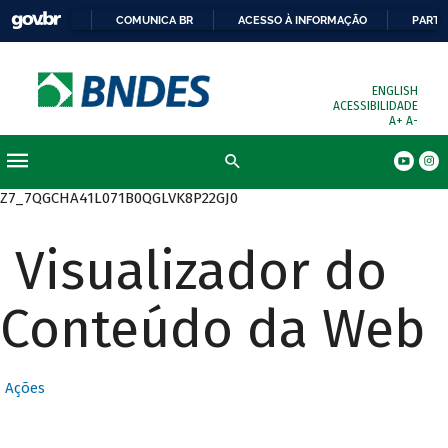
COMUNICA BR
ACESSO À INFORMAÇÃO
PARTI
ENGLISH
ACESSIBILIDADE
A+
A-
Busca
Z7_7QGCHA41L071B0QGLVK8P22GJ0
Visualizador do
Conteúdo da Web
Ações