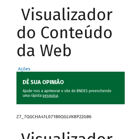
Visualizador
do Conteúdo
da Web
Ações
DÊ SUA OPINIÃO
Ajude-nos a aprimorar o site do BNDES preenchendo
uma rápida
pesquisa
.
Z7_7QGCHA41L071B0QGLVK8P22GB6