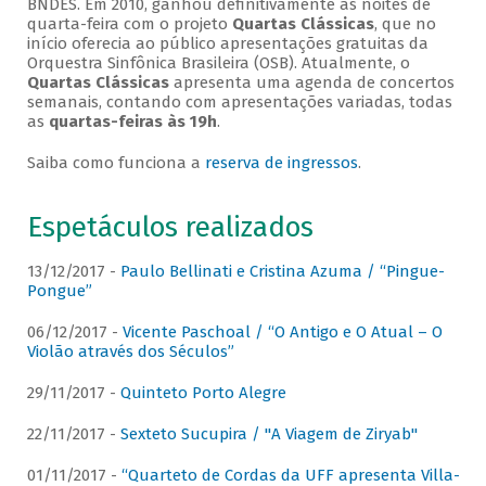
BNDES. Em 2010, ganhou definitivamente as noites de
quarta-feira com o projeto
Quartas Clássicas
, que no
início oferecia ao público apresentações gratuitas da
Orquestra Sinfônica Brasileira (OSB). Atualmente, o
Quartas Clássicas
apresenta uma agenda de concertos
semanais, contando com apresentações variadas, todas
as
quartas-feiras às 19h
.
Saiba como funciona a
reserva de ingressos
.
Espetáculos realizados
13/12/2017 -
Paulo Bellinati e Cristina Azuma / “Pingue-
Pongue”
06/12/2017 -
Vicente Paschoal / “O Antigo e O Atual – O
Violão através dos Séculos”
29/11/2017 -
Quinteto Porto Alegre
22/11/2017 -
Sexteto Sucupira / "A Viagem de Ziryab"
01/11/2017 -
“Quarteto de Cordas da UFF apresenta Villa-