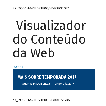
Z7_7QGCHA41L071B0QGLVK8P22GJ7
Visualizador
do Conteúdo
da Web
Ações
MAIS SOBRE TEMPORADA 2017
Quartas Instrumentais - Temporada 2017
Z7_7QGCHA41L071B0QGLVK8P22GB4