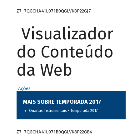
Z7_7QGCHA41L071B0QGLVK8P22GJ7
Visualizador
do Conteúdo
da Web
Ações
MAIS SOBRE TEMPORADA 2017
Quartas Instrumentais - Temporada 2017
Z7_7QGCHA41L071B0QGLVK8P22GB4