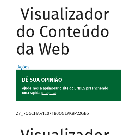
Visualizador
do Conteúdo
da Web
Ações
DÊ SUA OPINIÃO
Ajude-nos a aprimorar o site do BNDES preenchendo
uma rápida
pesquisa
.
Z7_7QGCHA41L071B0QGLVK8P22GB6