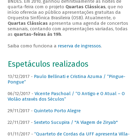
BNDES. Em 2010, ganhou definitivamente as noites de
quarta-feira com o projeto
Quartas Clássicas
, que no
início oferecia ao público apresentações gratuitas da
Orquestra Sinfônica Brasileira (OSB). Atualmente, o
Quartas Clássicas
apresenta uma agenda de concertos
semanais, contando com apresentações variadas, todas
as
quartas-feiras às 19h
.
Saiba como funciona a
reserva de ingressos
.
Espetáculos realizados
13/12/2017 -
Paulo Bellinati e Cristina Azuma / “Pingue-
Pongue”
06/12/2017 -
Vicente Paschoal / “O Antigo e O Atual – O
Violão através dos Séculos”
29/11/2017 -
Quinteto Porto Alegre
22/11/2017 -
Sexteto Sucupira / "A Viagem de Ziryab"
01/11/2017 -
“Quarteto de Cordas da UFF apresenta Villa-