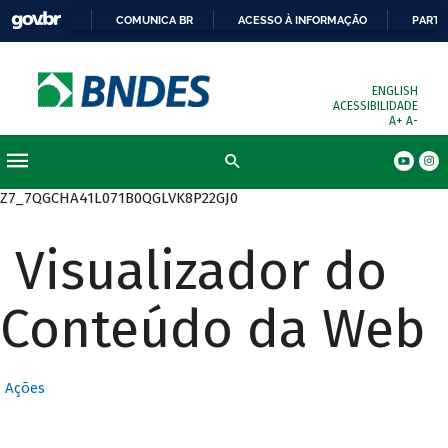
COMUNICA BR
ACESSO À INFORMAÇÃO
PARTI
ENGLISH
ACESSIBILIDADE
A+
A-
Busca
Z7_7QGCHA41L071B0QGLVK8P22GJ0
Visualizador do
Conteúdo da Web
Ações