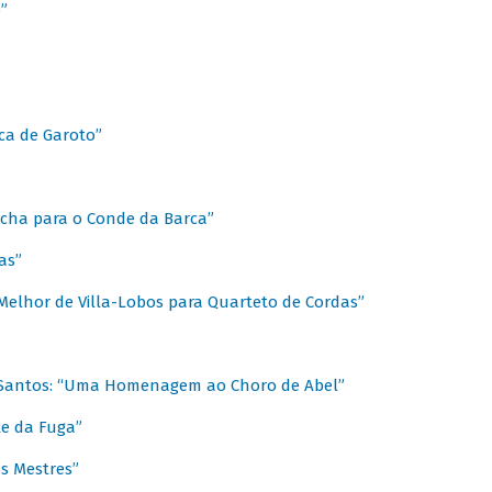
”
ica de Garoto”
Marcha para o Conde da Barca”
as”
Melhor de Villa-Lobos para Quarteto de Cordas”
o Santos: “Uma Homenagem ao Choro de Abel”
te da Fuga”
s Mestres”