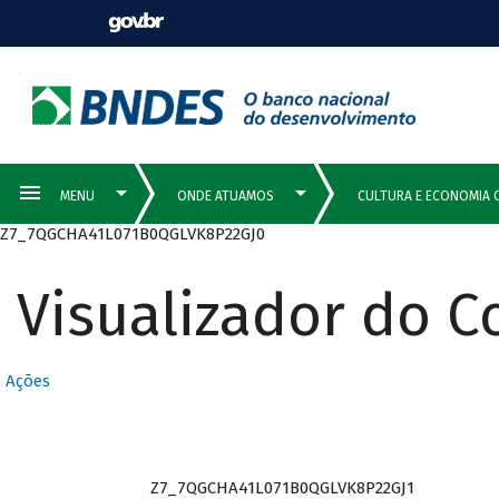
Z7_7QGCHA41L071B0QGLVK8P22GJ0
Visualizador do 
Ações
Z7_7QGCHA41L071B0QGLVK8P22GJ1