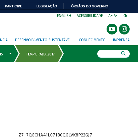
PARTICIPE
LEGISLAÇÃO
ÓRGÃOS DO GOVERNO
⁣
ENGLISH
ACESSIBILIDADE
A+
A-
NCIA
DESENVOLVIMENTO SUSTENTÁVEL
CONHECIMENTO
IMPRENSA
Busca
Z7_7QGCHA41L071B0QGLVK8P22GJ7