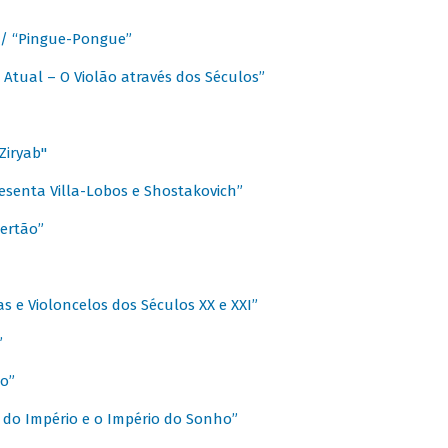
a / “Pingue-Pongue”
 Atual – O Violão através dos Séculos”
Ziryab"
esenta Villa-Lobos e Shostakovich”
ertão”
s e Violoncelos dos Séculos XX e XXI”
”
o”
 do Império e o Império do Sonho”