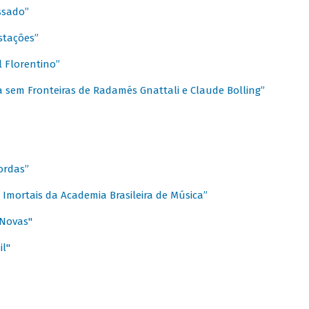
ssado”
stações”
 Florentino”
 sem Fronteiras de Radamés Gnattali e Claude Bolling”
ordas”
Imortais da Academia Brasileira de Música”
 Novas"
il"