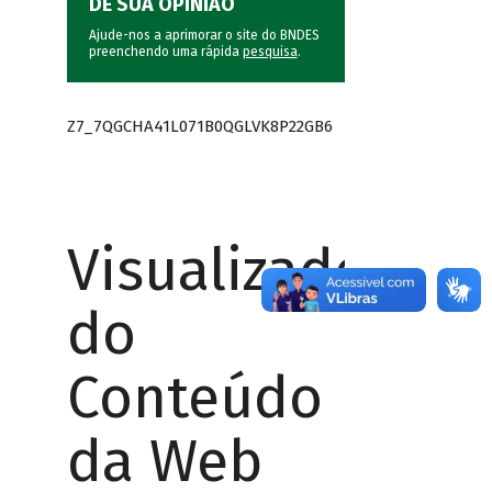
DÊ SUA OPINIÃO
Ajude-nos a aprimorar o site do BNDES
preenchendo uma rápida
pesquisa
.
Z7_7QGCHA41L071B0QGLVK8P22GB6
Visualizador
do
Conteúdo
da Web