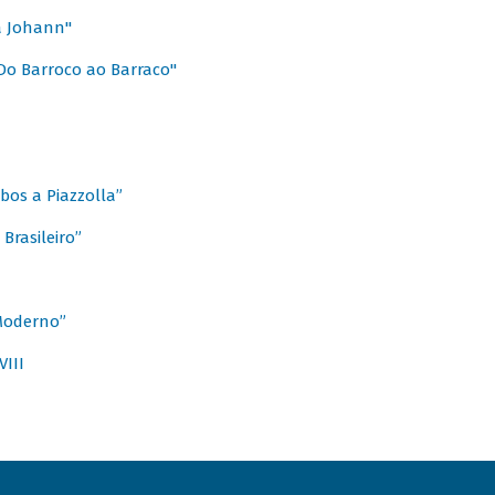
a Johann"
Do Barroco ao Barraco"
obos a Piazzolla”
Brasileiro”
 Moderno”
VIII