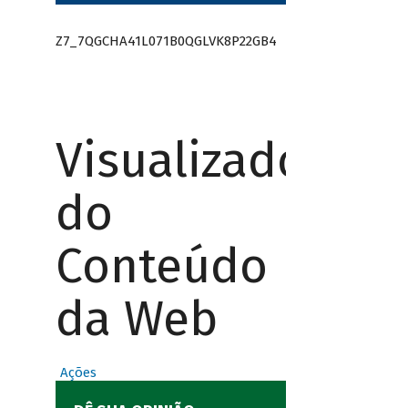
Z7_7QGCHA41L071B0QGLVK8P22GB4
Visualizador
do
Conteúdo
da Web
Ações