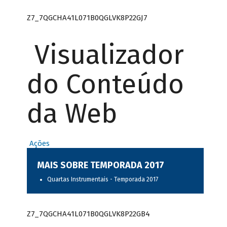
Z7_7QGCHA41L071B0QGLVK8P22GJ7
Visualizador
do Conteúdo
da Web
Ações
MAIS SOBRE TEMPORADA 2017
Quartas Instrumentais - Temporada 2017
Z7_7QGCHA41L071B0QGLVK8P22GB4