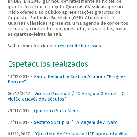
BNDES. Em 2010, ganhou definitivamente as noites de
quarta-feira com o projeto
Quartas Clássicas
, que no
início oferecia ao público apresentações gratuitas da
Orquestra Sinfônica Brasileira (OSB). Atualmente, o
Quartas Clássicas
apresenta uma agenda de concertos
semanais, contando com apresentações variadas, todas
as
quartas-feiras às 19h
.
Saiba como funciona a
reserva de ingressos
.
Espetáculos realizados
13/12/2017 -
Paulo Bellinati e Cristina Azuma / “Pingue-
Pongue”
06/12/2017 -
Vicente Paschoal / “O Antigo e O Atual – O
Violão através dos Séculos”
29/11/2017 -
Quinteto Porto Alegre
22/11/2017 -
Sexteto Sucupira / "A Viagem de Ziryab"
01/11/2017 -
“Quarteto de Cordas da UFF apresenta Villa-