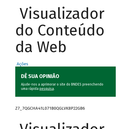
Visualizador
do Conteúdo
da Web
Ações
DÊ SUA OPINIÃO
Ajude-nos a aprimorar o site do BNDES preenchendo
uma rápida
pesquisa
.
Z7_7QGCHA41L071B0QGLVK8P22GB6