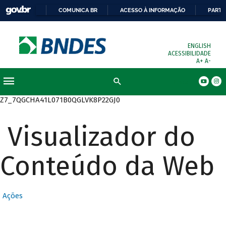
COMUNICA BR
ACESSO À INFORMAÇÃO
PARTI
ENGLISH
ACESSIBILIDADE
A+
A-
Busca
Z7_7QGCHA41L071B0QGLVK8P22GJ0
Visualizador do
Conteúdo da Web
Ações