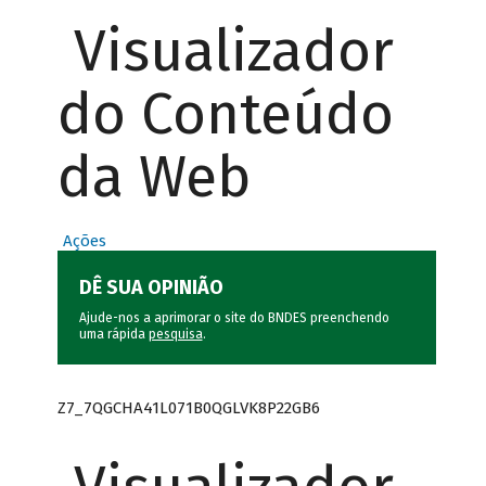
Visualizador
do Conteúdo
da Web
Ações
DÊ SUA OPINIÃO
Ajude-nos a aprimorar o site do BNDES preenchendo
uma rápida
pesquisa
.
Z7_7QGCHA41L071B0QGLVK8P22GB6