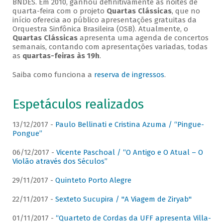
BNDES. Em 2010, ganhou definitivamente as noites de
quarta-feira com o projeto
Quartas Clássicas
, que no
início oferecia ao público apresentações gratuitas da
Orquestra Sinfônica Brasileira (OSB). Atualmente, o
Quartas Clássicas
apresenta uma agenda de concertos
semanais, contando com apresentações variadas, todas
as
quartas-feiras às 19h
.
Saiba como funciona a
reserva de ingressos
.
Espetáculos realizados
13/12/2017 -
Paulo Bellinati e Cristina Azuma / “Pingue-
Pongue”
06/12/2017 -
Vicente Paschoal / “O Antigo e O Atual – O
Violão através dos Séculos”
29/11/2017 -
Quinteto Porto Alegre
22/11/2017 -
Sexteto Sucupira / "A Viagem de Ziryab"
01/11/2017 -
“Quarteto de Cordas da UFF apresenta Villa-