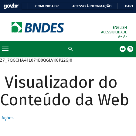
COMUNICA BR
ACESSO À INFORMAÇÃO
PARTI
ENGLISH
ACESSIBILIDADE
A+
A-
Busca
Z7_7QGCHA41L071B0QGLVK8P22GJ0
Visualizador do
Conteúdo da Web
Ações