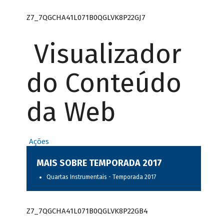
Z7_7QGCHA41L071B0QGLVK8P22GJ7
Visualizador
do Conteúdo
da Web
Ações
MAIS SOBRE TEMPORADA 2017
Quartas Instrumentais - Temporada 2017
Z7_7QGCHA41L071B0QGLVK8P22GB4