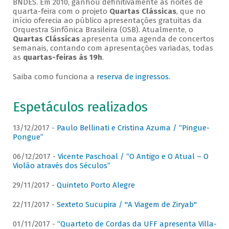
BNDES. Em 2010, ganhou definitivamente as noites de
quarta-feira com o projeto
Quartas Clássicas
, que no
início oferecia ao público apresentações gratuitas da
Orquestra Sinfônica Brasileira (OSB). Atualmente, o
Quartas Clássicas
apresenta uma agenda de concertos
semanais, contando com apresentações variadas, todas
as
quartas-feiras às 19h
.
Saiba como funciona a
reserva de ingressos
.
Espetáculos realizados
13/12/2017 -
Paulo Bellinati e Cristina Azuma / “Pingue-
Pongue”
06/12/2017 -
Vicente Paschoal / “O Antigo e O Atual – O
Violão através dos Séculos”
29/11/2017 -
Quinteto Porto Alegre
22/11/2017 -
Sexteto Sucupira / "A Viagem de Ziryab"
01/11/2017 -
“Quarteto de Cordas da UFF apresenta Villa-