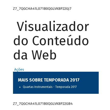
Z7_7QGCHA41L071B0QGLVK8P22GJ7
Visualizador
do Conteúdo
da Web
Ações
MAIS SOBRE TEMPORADA 2017
Quartas Instrumentais - Temporada 2017
Z7_7QGCHA41L071B0QGLVK8P22GB4