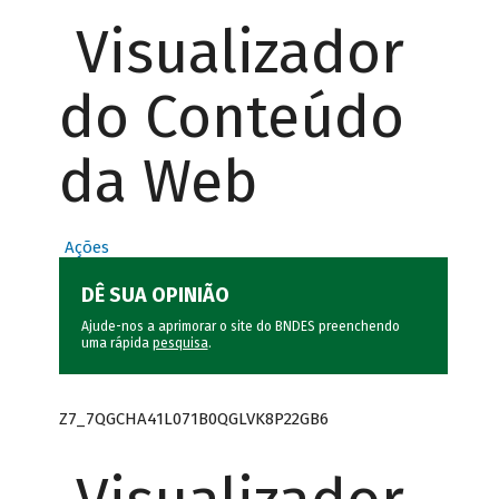
Visualizador
do Conteúdo
da Web
Ações
DÊ SUA OPINIÃO
Ajude-nos a aprimorar o site do BNDES preenchendo
uma rápida
pesquisa
.
Z7_7QGCHA41L071B0QGLVK8P22GB6