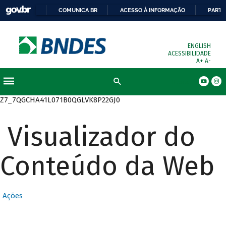
COMUNICA BR
ACESSO À INFORMAÇÃO
PARTI
ENGLISH
ACESSIBILIDADE
A+
A-
Busca
Z7_7QGCHA41L071B0QGLVK8P22GJ0
Visualizador do
Conteúdo da Web
Ações