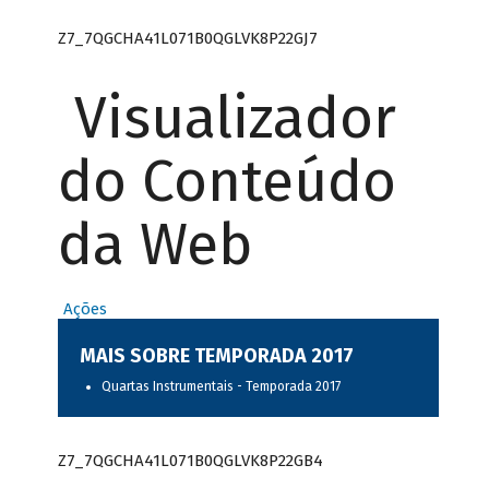
Z7_7QGCHA41L071B0QGLVK8P22GJ7
Visualizador
do Conteúdo
da Web
Ações
MAIS SOBRE TEMPORADA 2017
Quartas Instrumentais - Temporada 2017
Z7_7QGCHA41L071B0QGLVK8P22GB4