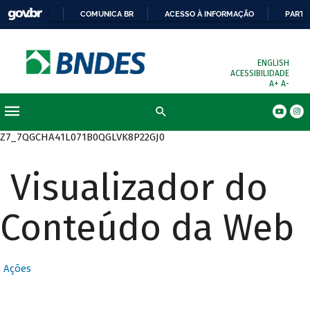
COMUNICA BR
ACESSO À INFORMAÇÃO
PARTI
ENGLISH
ACESSIBILIDADE
A+
A-
Busca
Z7_7QGCHA41L071B0QGLVK8P22GJ0
Visualizador do
Conteúdo da Web
Ações