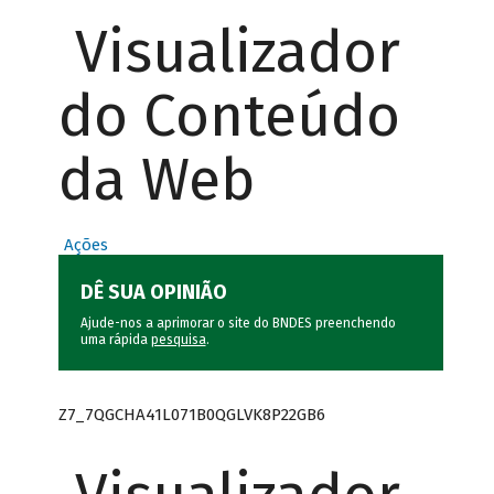
Visualizador
do Conteúdo
da Web
Ações
DÊ SUA OPINIÃO
Ajude-nos a aprimorar o site do BNDES preenchendo
uma rápida
pesquisa
.
Z7_7QGCHA41L071B0QGLVK8P22GB6