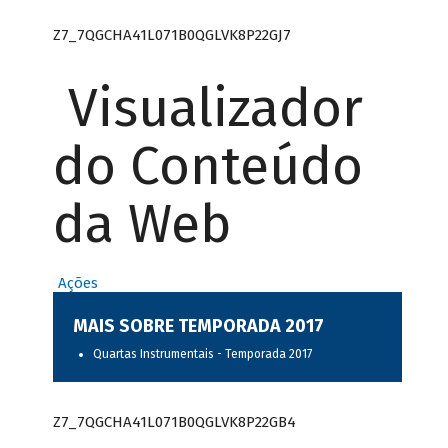
Z7_7QGCHA41L071B0QGLVK8P22GJ7
Visualizador
do Conteúdo
da Web
Ações
MAIS SOBRE TEMPORADA 2017
Quartas Instrumentais - Temporada 2017
Z7_7QGCHA41L071B0QGLVK8P22GB4