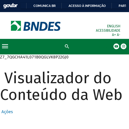
COMUNICA BR
ACESSO À INFORMAÇÃO
PARTI
ENGLISH
ACESSIBILIDADE
A+
A-
Busca
Z7_7QGCHA41L071B0QGLVK8P22GJ0
Visualizador do
Conteúdo da Web
Ações