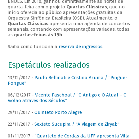
BNDES. Em 2010, ganhou definitivamente as noites de
quarta-feira com o projeto
Quartas Clássicas
, que no
início oferecia ao público apresentações gratuitas da
Orquestra Sinfônica Brasileira (OSB). Atualmente, o
Quartas Clássicas
apresenta uma agenda de concertos
semanais, contando com apresentações variadas, todas
as
quartas-feiras às 19h
.
Saiba como funciona a
reserva de ingressos
.
Espetáculos realizados
13/12/2017 -
Paulo Bellinati e Cristina Azuma / “Pingue-
Pongue”
06/12/2017 -
Vicente Paschoal / “O Antigo e O Atual – O
Violão através dos Séculos”
29/11/2017 -
Quinteto Porto Alegre
22/11/2017 -
Sexteto Sucupira / "A Viagem de Ziryab"
01/11/2017 -
“Quarteto de Cordas da UFF apresenta Villa-