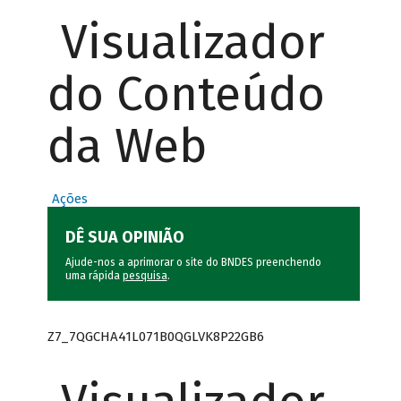
Visualizador
do Conteúdo
da Web
Ações
DÊ SUA OPINIÃO
Ajude-nos a aprimorar o site do BNDES preenchendo
uma rápida
pesquisa
.
Z7_7QGCHA41L071B0QGLVK8P22GB6