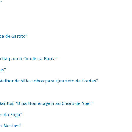
”
ica de Garoto”
Marcha para o Conde da Barca”
as”
Melhor de Villa-Lobos para Quarteto de Cordas”
o Santos: “Uma Homenagem ao Choro de Abel”
te da Fuga”
s Mestres”