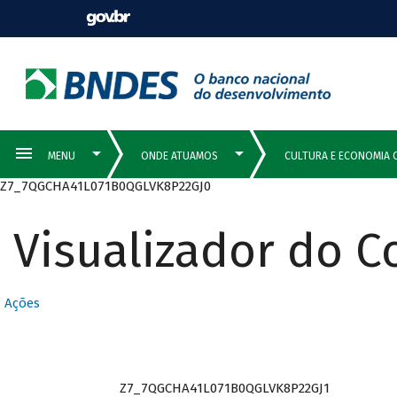
Z7_7QGCHA41L071B0QGLVK8P22GJ0
Visualizador do 
Ações
Z7_7QGCHA41L071B0QGLVK8P22GJ1