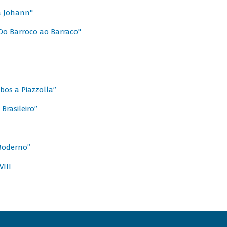
a Johann"
Do Barroco ao Barraco"
obos a Piazzolla”
Brasileiro”
 Moderno”
VIII