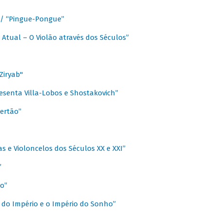
a / “Pingue-Pongue”
 Atual – O Violão através dos Séculos”
Ziryab"
esenta Villa-Lobos e Shostakovich”
ertão”
s e Violoncelos dos Séculos XX e XXI”
”
o”
 do Império e o Império do Sonho”