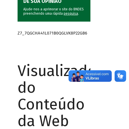
DÊ SUA OPINIÃO
Ajude-nos a aprimorar o site do BNDES
preenchendo uma rápida
pesquisa
.
Z7_7QGCHA41L071B0QGLVK8P22GB6
Visualizador
do
Conteúdo
da Web