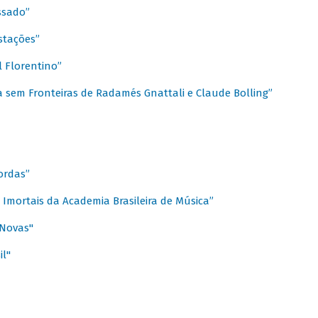
ssado”
stações”
 Florentino”
 sem Fronteiras de Radamés Gnattali e Claude Bolling”
ordas”
Imortais da Academia Brasileira de Música”
 Novas"
il"