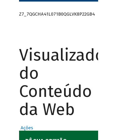
Z7_7QGCHA41L071B0QGLVK8P22GB4
Visualizador
do
Conteúdo
da Web
Ações