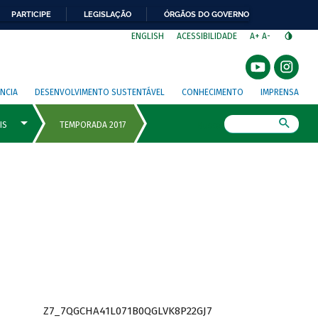
PARTICIPE
LEGISLAÇÃO
ÓRGÃOS DO GOVERNO
⁣
ENGLISH
ACESSIBILIDADE
A+
A-
NCIA
DESENVOLVIMENTO SUSTENTÁVEL
CONHECIMENTO
IMPRENSA
Busca
Z7_7QGCHA41L071B0QGLVK8P22GJ7