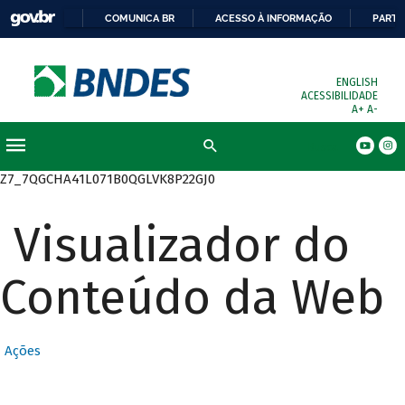
COMUNICA BR
ACESSO À INFORMAÇÃO
PARTI
ENGLISH
ACESSIBILIDADE
A+
A-
Busca
Z7_7QGCHA41L071B0QGLVK8P22GJ0
Visualizador do
Conteúdo da Web
Ações