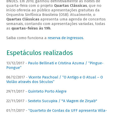
BNDES. Em 2010, ganhou definitivamente as noites de
quarta-feira com o projeto
Quartas Clássicas
, que no
início oferecia ao público apresentações gratuitas da
Orquestra Sinfônica Brasileira (OSB). Atualmente, o
Quartas Clássicas
apresenta uma agenda de concertos
semanais, contando com apresentações variadas, todas
as
quartas-feiras às 19h
.
Saiba como funciona a
reserva de ingressos
.
Espetáculos realizados
13/12/2017 -
Paulo Bellinati e Cristina Azuma / “Pingue-
Pongue”
06/12/2017 -
Vicente Paschoal / “O Antigo e O Atual – O
Violão através dos Séculos”
29/11/2017 -
Quinteto Porto Alegre
22/11/2017 -
Sexteto Sucupira / "A Viagem de Ziryab"
01/11/2017 -
“Quarteto de Cordas da UFF apresenta Villa-