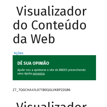
Visualizador
do Conteúdo
da Web
Ações
DÊ SUA OPINIÃO
Ajude-nos a aprimorar o site do BNDES preenchendo
uma rápida
pesquisa
.
Z7_7QGCHA41L071B0QGLVK8P22GB6