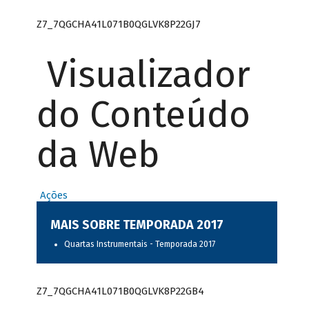
Z7_7QGCHA41L071B0QGLVK8P22GJ7
Visualizador
do Conteúdo
da Web
Ações
MAIS SOBRE TEMPORADA 2017
Quartas Instrumentais - Temporada 2017
Z7_7QGCHA41L071B0QGLVK8P22GB4