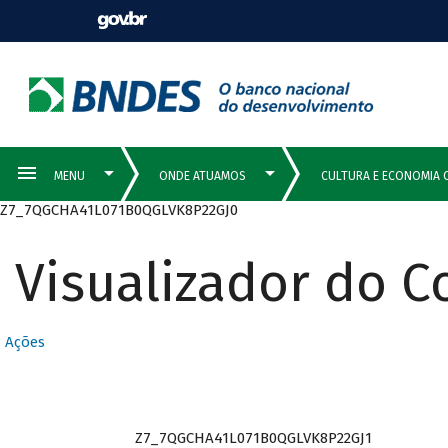
Z7_7QGCHA41L071B0QGLVK8P22GJ0
Visualizador do 
Ações
Z7_7QGCHA41L071B0QGLVK8P22GJ1