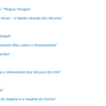
a / “Pingue-Pongue”
 Atual – O Violão através dos Séculos”
Ziryab"
esenta Villa-Lobos e Shostakovich”
ertão”
s e Violoncelos dos Séculos XX e XXI”
”
o”
 do Império e o Império do Sonho”