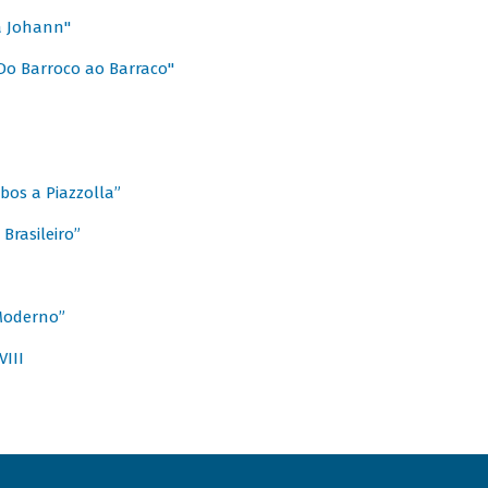
a Johann"
Do Barroco ao Barraco"
obos a Piazzolla”
Brasileiro”
 Moderno”
VIII