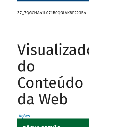
Z7_7QGCHA41L071B0QGLVK8P22GB4
Visualizador
do
Conteúdo
da Web
Ações