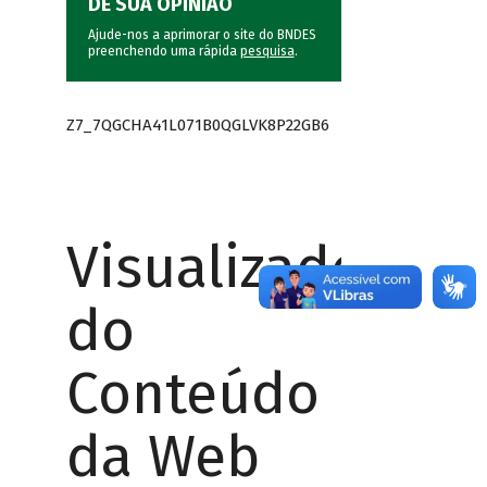
DÊ SUA OPINIÃO
Ajude-nos a aprimorar o site do BNDES
preenchendo uma rápida
pesquisa
.
Z7_7QGCHA41L071B0QGLVK8P22GB6
Visualizador
do
Conteúdo
da Web