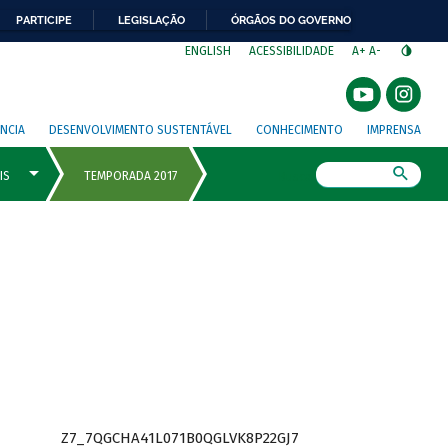
PARTICIPE
LEGISLAÇÃO
ÓRGÃOS DO GOVERNO
⁣
ENGLISH
ACESSIBILIDADE
A+
A-
NCIA
DESENVOLVIMENTO SUSTENTÁVEL
CONHECIMENTO
IMPRENSA
Busca
Z7_7QGCHA41L071B0QGLVK8P22GJ7