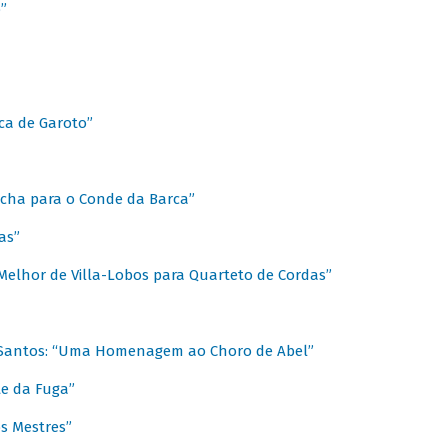
”
ica de Garoto”
Marcha para o Conde da Barca”
as”
Melhor de Villa-Lobos para Quarteto de Cordas”
o Santos: “Uma Homenagem ao Choro de Abel”
te da Fuga”
s Mestres”