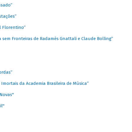
ssado”
stações”
 Florentino”
 sem Fronteiras de Radamés Gnattali e Claude Bolling”
ordas”
Imortais da Academia Brasileira de Música”
 Novas"
il"