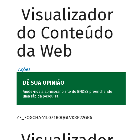
Visualizador
do Conteúdo
da Web
Ações
DÊ SUA OPINIÃO
Ajude-nos a aprimorar o site do BNDES preenchendo
uma rápida
pesquisa
.
Z7_7QGCHA41L071B0QGLVK8P22GB6