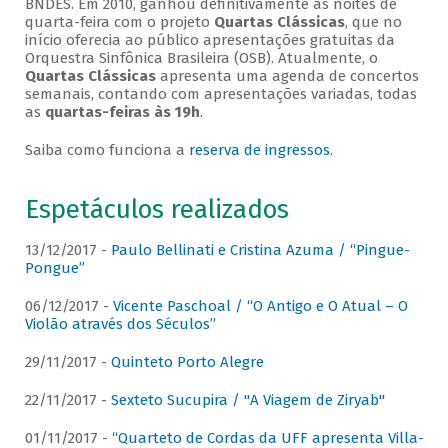
BNDES. Em 2010, ganhou definitivamente as noites de
quarta-feira com o projeto
Quartas Clássicas
, que no
início oferecia ao público apresentações gratuitas da
Orquestra Sinfônica Brasileira (OSB). Atualmente, o
Quartas Clássicas
apresenta uma agenda de concertos
semanais, contando com apresentações variadas, todas
as
quartas-feiras às 19h
.
Saiba como funciona a
reserva de ingressos
.
Espetáculos realizados
13/12/2017 -
Paulo Bellinati e Cristina Azuma / “Pingue-
Pongue”
06/12/2017 -
Vicente Paschoal / “O Antigo e O Atual – O
Violão através dos Séculos”
29/11/2017 -
Quinteto Porto Alegre
22/11/2017 -
Sexteto Sucupira / "A Viagem de Ziryab"
01/11/2017 -
“Quarteto de Cordas da UFF apresenta Villa-