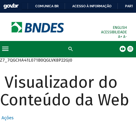
COMUNICA BR
ACESSO À INFORMAÇÃO
PARTI
ENGLISH
ACESSIBILIDADE
A+
A-
Busca
Z7_7QGCHA41L071B0QGLVK8P22GJ0
Visualizador do
Conteúdo da Web
Ações