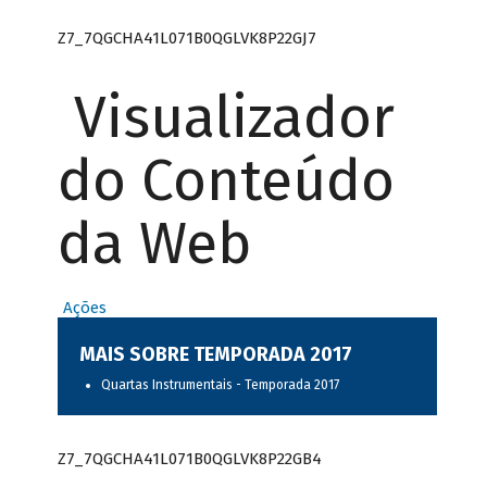
Z7_7QGCHA41L071B0QGLVK8P22GJ7
Visualizador
do Conteúdo
da Web
Ações
MAIS SOBRE TEMPORADA 2017
Quartas Instrumentais - Temporada 2017
Z7_7QGCHA41L071B0QGLVK8P22GB4