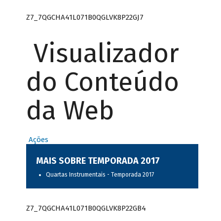
Z7_7QGCHA41L071B0QGLVK8P22GJ7
Visualizador
do Conteúdo
da Web
Ações
MAIS SOBRE TEMPORADA 2017
Quartas Instrumentais - Temporada 2017
Z7_7QGCHA41L071B0QGLVK8P22GB4