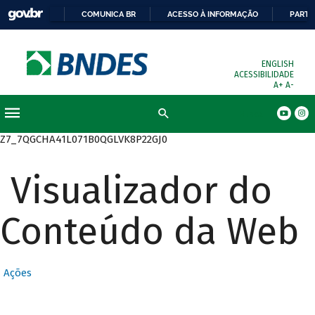
COMUNICA BR
ACESSO À INFORMAÇÃO
PARTI
ENGLISH
ACESSIBILIDADE
A+
A-
Busca
Z7_7QGCHA41L071B0QGLVK8P22GJ0
Visualizador do
Conteúdo da Web
Ações