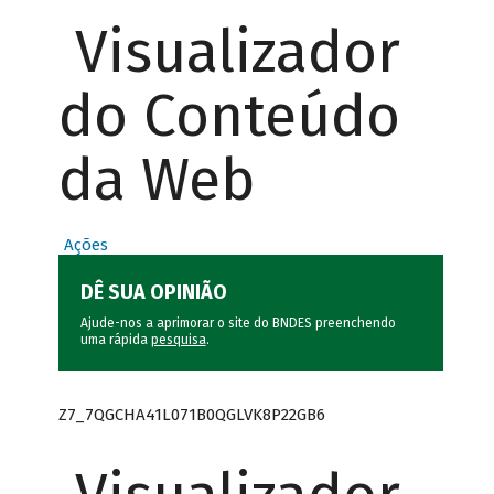
Visualizador
do Conteúdo
da Web
Ações
DÊ SUA OPINIÃO
Ajude-nos a aprimorar o site do BNDES preenchendo
uma rápida
pesquisa
.
Z7_7QGCHA41L071B0QGLVK8P22GB6