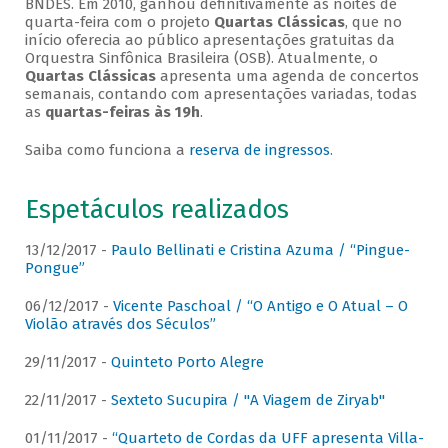
BNDES. Em 2010, ganhou definitivamente as noites de
quarta-feira com o projeto
Quartas Clássicas
, que no
início oferecia ao público apresentações gratuitas da
Orquestra Sinfônica Brasileira (OSB). Atualmente, o
Quartas Clássicas
apresenta uma agenda de concertos
semanais, contando com apresentações variadas, todas
as
quartas-feiras às 19h
.
Saiba como funciona a
reserva de ingressos
.
Espetáculos realizados
13/12/2017 -
Paulo Bellinati e Cristina Azuma / “Pingue-
Pongue”
06/12/2017 -
Vicente Paschoal / “O Antigo e O Atual – O
Violão através dos Séculos”
29/11/2017 -
Quinteto Porto Alegre
22/11/2017 -
Sexteto Sucupira / "A Viagem de Ziryab"
01/11/2017 -
“Quarteto de Cordas da UFF apresenta Villa-