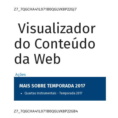
Z7_7QGCHA41L071B0QGLVK8P22GJ7
Visualizador
do Conteúdo
da Web
Ações
MAIS SOBRE TEMPORADA 2017
Quartas Instrumentais - Temporada 2017
Z7_7QGCHA41L071B0QGLVK8P22GB4