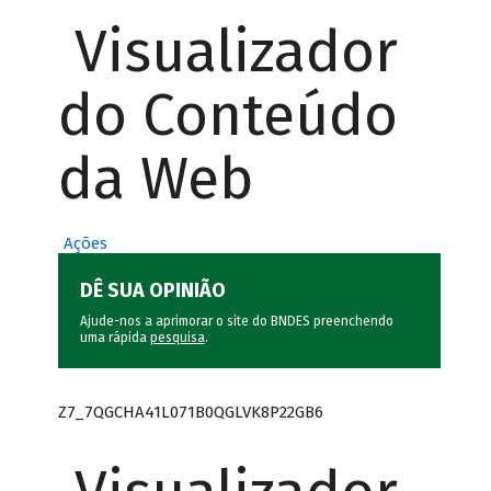
Visualizador
do Conteúdo
da Web
Ações
DÊ SUA OPINIÃO
Ajude-nos a aprimorar o site do BNDES preenchendo
uma rápida
pesquisa
.
Z7_7QGCHA41L071B0QGLVK8P22GB6