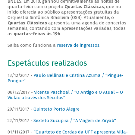
BNDES. Em 2010, ganhou definitivamente as noites de
quarta-feira com o projeto
Quartas Clássicas
, que no
início oferecia ao público apresentações gratuitas da
Orquestra Sinfônica Brasileira (OSB). Atualmente, o
Quartas Clássicas
apresenta uma agenda de concertos
semanais, contando com apresentações variadas, todas
as
quartas-feiras às 19h
.
Saiba como funciona a
reserva de ingressos
.
Espetáculos realizados
13/12/2017 -
Paulo Bellinati e Cristina Azuma / “Pingue-
Pongue”
06/12/2017 -
Vicente Paschoal / “O Antigo e O Atual – O
Violão através dos Séculos”
29/11/2017 -
Quinteto Porto Alegre
22/11/2017 -
Sexteto Sucupira / "A Viagem de Ziryab"
01/11/2017 -
“Quarteto de Cordas da UFF apresenta Villa-