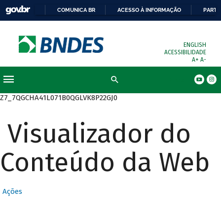
COMUNICA BR
ACESSO À INFORMAÇÃO
PARTI
ENGLISH
ACESSIBILIDADE
A+
A-
Busca
Z7_7QGCHA41L071B0QGLVK8P22GJ0
Visualizador do
Conteúdo da Web
Ações