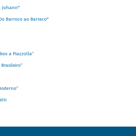
a Johann"
Do Barroco ao Barraco"
obos a Piazzolla”
Brasileiro”
 Moderno”
VIII