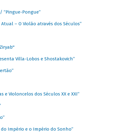
a / “Pingue-Pongue”
 Atual – O Violão através dos Séculos”
Ziryab"
esenta Villa-Lobos e Shostakovich”
ertão”
s e Violoncelos dos Séculos XX e XXI”
”
o”
 do Império e o Império do Sonho”