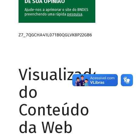
DÊ SUA OPINIÃO
Ajude-nos a aprimorar o site do BNDES
preenchendo uma rápida
pesquisa
.
Z7_7QGCHA41L071B0QGLVK8P22GB6
Visualizador
do
Conteúdo
da Web