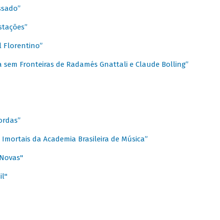
ssado”
stações”
 Florentino”
 sem Fronteiras de Radamés Gnattali e Claude Bolling”
ordas”
Imortais da Academia Brasileira de Música”
 Novas"
il"