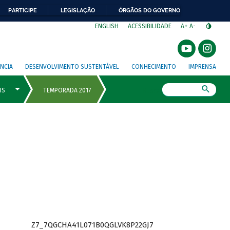
PARTICIPE
LEGISLAÇÃO
ÓRGÃOS DO GOVERNO
⁣
ENGLISH
ACESSIBILIDADE
A+
A-
NCIA
DESENVOLVIMENTO SUSTENTÁVEL
CONHECIMENTO
IMPRENSA
Busca
Z7_7QGCHA41L071B0QGLVK8P22GJ7