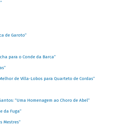
”
ica de Garoto”
Marcha para o Conde da Barca”
as”
Melhor de Villa-Lobos para Quarteto de Cordas”
o Santos: “Uma Homenagem ao Choro de Abel”
te da Fuga”
s Mestres”