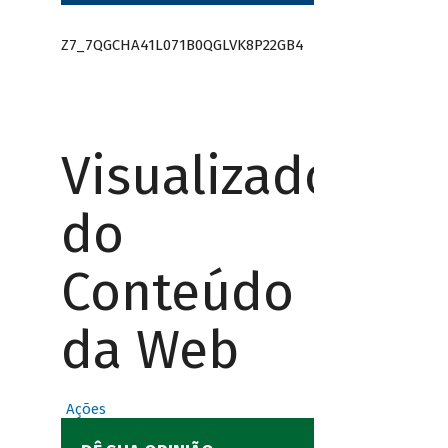
Z7_7QGCHA41L071B0QGLVK8P22GB4
Visualizador
do
Conteúdo
da Web
Ações