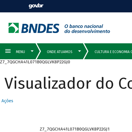
Z7_7QGCHA41L071B0QGLVK8P22GJ0
Visualizador do 
Ações
Z7_7QGCHA41L071B0QGLVK8P22GJ1