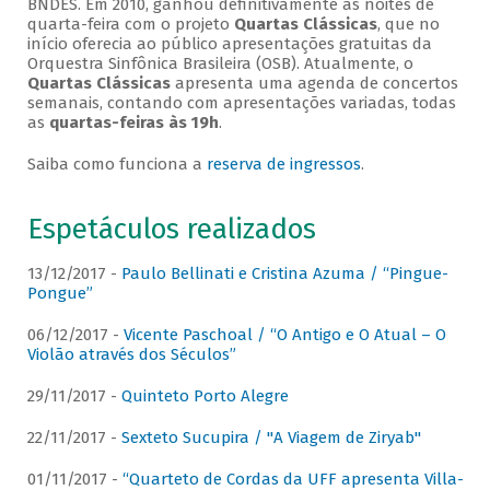
BNDES. Em 2010, ganhou definitivamente as noites de
quarta-feira com o projeto
Quartas Clássicas
, que no
início oferecia ao público apresentações gratuitas da
Orquestra Sinfônica Brasileira (OSB). Atualmente, o
Quartas Clássicas
apresenta uma agenda de concertos
semanais, contando com apresentações variadas, todas
as
quartas-feiras às 19h
.
Saiba como funciona a
reserva de ingressos
.
Espetáculos realizados
13/12/2017 -
Paulo Bellinati e Cristina Azuma / “Pingue-
Pongue”
06/12/2017 -
Vicente Paschoal / “O Antigo e O Atual – O
Violão através dos Séculos”
29/11/2017 -
Quinteto Porto Alegre
22/11/2017 -
Sexteto Sucupira / "A Viagem de Ziryab"
01/11/2017 -
“Quarteto de Cordas da UFF apresenta Villa-