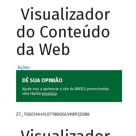
Visualizador
do Conteúdo
da Web
Ações
DÊ SUA OPINIÃO
Ajude-nos a aprimorar o site do BNDES preenchendo
uma rápida
pesquisa
.
Z7_7QGCHA41L071B0QGLVK8P22GB6