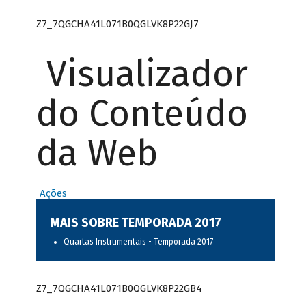
Z7_7QGCHA41L071B0QGLVK8P22GJ7
Visualizador
do Conteúdo
da Web
Ações
MAIS SOBRE TEMPORADA 2017
Quartas Instrumentais - Temporada 2017
Z7_7QGCHA41L071B0QGLVK8P22GB4