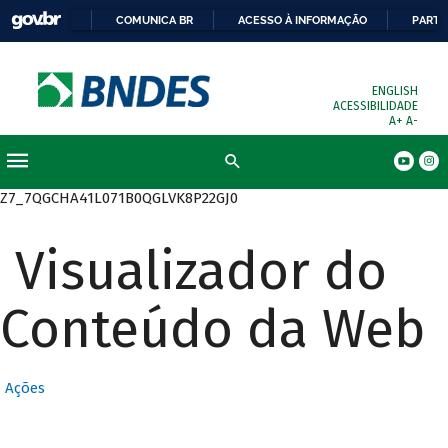
COMUNICA BR
ACESSO À INFORMAÇÃO
PARTI
ENGLISH
ACESSIBILIDADE
A+
A-
Busca
Z7_7QGCHA41L071B0QGLVK8P22GJ0
Visualizador do
Conteúdo da Web
Ações