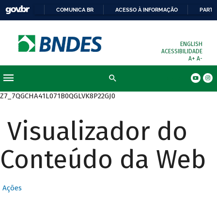
COMUNICA BR
ACESSO À INFORMAÇÃO
PARTI
ENGLISH
ACESSIBILIDADE
A+
A-
Busca
Z7_7QGCHA41L071B0QGLVK8P22GJ0
Visualizador do
Conteúdo da Web
Ações