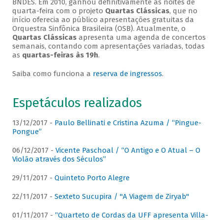
BNDES. Em 2010, ganhou definitivamente as noites de
quarta-feira com o projeto
Quartas Clássicas
, que no
início oferecia ao público apresentações gratuitas da
Orquestra Sinfônica Brasileira (OSB). Atualmente, o
Quartas Clássicas
apresenta uma agenda de concertos
semanais, contando com apresentações variadas, todas
as
quartas-feiras às 19h
.
Saiba como funciona a
reserva de ingressos
.
Espetáculos realizados
13/12/2017 -
Paulo Bellinati e Cristina Azuma / “Pingue-
Pongue”
06/12/2017 -
Vicente Paschoal / “O Antigo e O Atual – O
Violão através dos Séculos”
29/11/2017 -
Quinteto Porto Alegre
22/11/2017 -
Sexteto Sucupira / "A Viagem de Ziryab"
01/11/2017 -
“Quarteto de Cordas da UFF apresenta Villa-