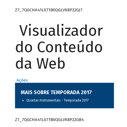
Z7_7QGCHA41L071B0QGLVK8P22GJ7
Visualizador
do Conteúdo
da Web
Ações
MAIS SOBRE TEMPORADA 2017
Quartas Instrumentais - Temporada 2017
Z7_7QGCHA41L071B0QGLVK8P22GB4