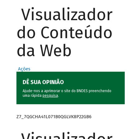
Visualizador
do Conteúdo
da Web
Ações
DÊ SUA OPINIÃO
Ajude-nos a aprimorar o site do BNDES preenchendo
uma rápida
pesquisa
.
Z7_7QGCHA41L071B0QGLVK8P22GB6