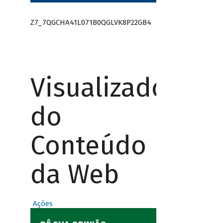
Z7_7QGCHA41L071B0QGLVK8P22GB4
Visualizador
do
Conteúdo
da Web
Ações