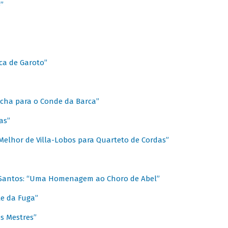
”
ica de Garoto”
Marcha para o Conde da Barca”
as”
Melhor de Villa-Lobos para Quarteto de Cordas”
o Santos: “Uma Homenagem ao Choro de Abel”
te da Fuga”
s Mestres”