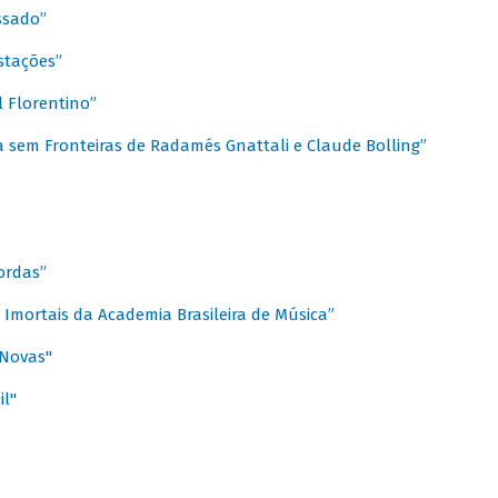
ssado”
stações”
 Florentino”
 sem Fronteiras de Radamés Gnattali e Claude Bolling”
ordas”
Imortais da Academia Brasileira de Música”
 Novas"
il"