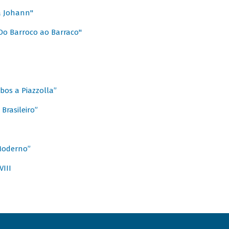
a Johann"
Do Barroco ao Barraco"
obos a Piazzolla”
Brasileiro”
 Moderno”
VIII