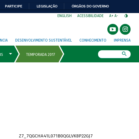
PARTICIPE
LEGISLAÇÃO
ÓRGÃOS DO GOVERNO
⁣
ENGLISH
ACESSIBILIDADE
A+
A-
NCIA
DESENVOLVIMENTO SUSTENTÁVEL
CONHECIMENTO
IMPRENSA
Busca
Z7_7QGCHA41L071B0QGLVK8P22GJ7