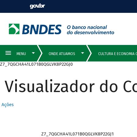
Z7_7QGCHA41L071B0QGLVK8P22GJ0
Visualizador do 
Ações
Z7_7QGCHA41L071B0QGLVK8P22GJ1