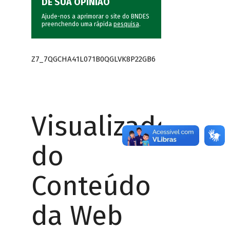
DÊ SUA OPINIÃO
Ajude-nos a aprimorar o site do BNDES
preenchendo uma rápida
pesquisa
.
Z7_7QGCHA41L071B0QGLVK8P22GB6
Visualizador
do
Conteúdo
da Web