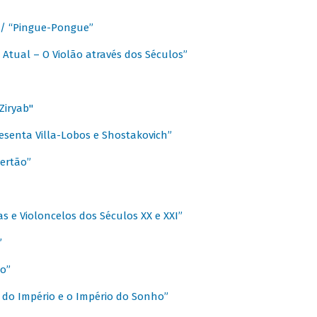
a / “Pingue-Pongue”
 Atual – O Violão através dos Séculos”
Ziryab"
esenta Villa-Lobos e Shostakovich”
ertão”
s e Violoncelos dos Séculos XX e XXI”
”
o”
 do Império e o Império do Sonho”