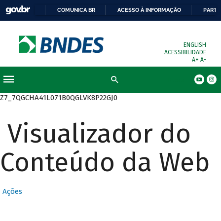
COMUNICA BR
ACESSO À INFORMAÇÃO
PARTI
ENGLISH
ACESSIBILIDADE
A+
A-
Busca
Z7_7QGCHA41L071B0QGLVK8P22GJ0
Visualizador do
Conteúdo da Web
Ações