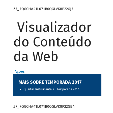
Z7_7QGCHA41L071B0QGLVK8P22GJ7
Visualizador
do Conteúdo
da Web
Ações
MAIS SOBRE TEMPORADA 2017
Quartas Instrumentais - Temporada 2017
Z7_7QGCHA41L071B0QGLVK8P22GB4