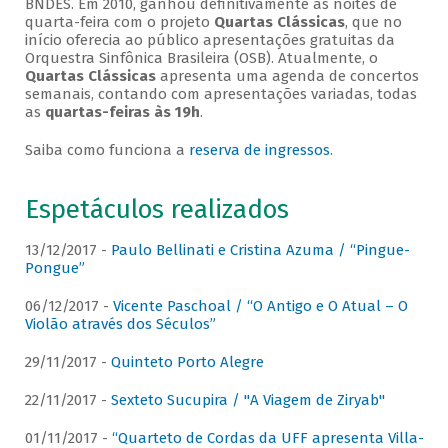
BNDES. Em 2010, ganhou definitivamente as noites de
quarta-feira com o projeto
Quartas Clássicas
, que no
início oferecia ao público apresentações gratuitas da
Orquestra Sinfônica Brasileira (OSB). Atualmente, o
Quartas Clássicas
apresenta uma agenda de concertos
semanais, contando com apresentações variadas, todas
as
quartas-feiras às 19h
.
Saiba como funciona a
reserva de ingressos
.
Espetáculos realizados
13/12/2017 -
Paulo Bellinati e Cristina Azuma / “Pingue-
Pongue”
06/12/2017 -
Vicente Paschoal / “O Antigo e O Atual – O
Violão através dos Séculos”
29/11/2017 -
Quinteto Porto Alegre
22/11/2017 -
Sexteto Sucupira / "A Viagem de Ziryab"
01/11/2017 -
“Quarteto de Cordas da UFF apresenta Villa-