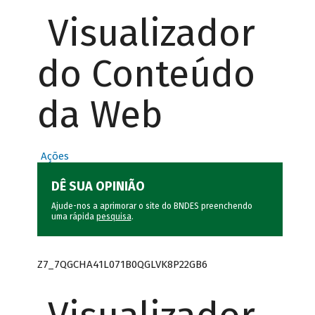
Visualizador
do Conteúdo
da Web
Ações
DÊ SUA OPINIÃO
Ajude-nos a aprimorar o site do BNDES preenchendo
uma rápida
pesquisa
.
Z7_7QGCHA41L071B0QGLVK8P22GB6