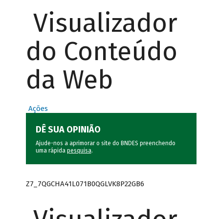
Visualizador
do Conteúdo
da Web
Ações
DÊ SUA OPINIÃO
Ajude-nos a aprimorar o site do BNDES preenchendo
uma rápida
pesquisa
.
Z7_7QGCHA41L071B0QGLVK8P22GB6