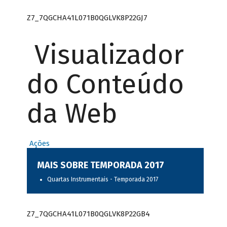
Z7_7QGCHA41L071B0QGLVK8P22GJ7
Visualizador
do Conteúdo
da Web
Ações
MAIS SOBRE TEMPORADA 2017
Quartas Instrumentais - Temporada 2017
Z7_7QGCHA41L071B0QGLVK8P22GB4