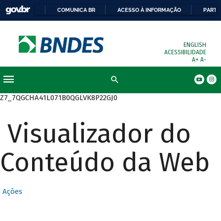
COMUNICA BR
ACESSO À INFORMAÇÃO
PARTI
ENGLISH
ACESSIBILIDADE
A+
A-
Busca
Z7_7QGCHA41L071B0QGLVK8P22GJ0
Visualizador do
Conteúdo da Web
Ações