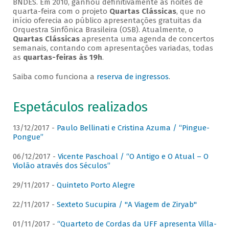
BNDES. Em 2010, ganhou definitivamente as noites de
quarta-feira com o projeto
Quartas Clássicas
, que no
início oferecia ao público apresentações gratuitas da
Orquestra Sinfônica Brasileira (OSB). Atualmente, o
Quartas Clássicas
apresenta uma agenda de concertos
semanais, contando com apresentações variadas, todas
as
quartas-feiras às 19h
.
Saiba como funciona a
reserva de ingressos
.
Espetáculos realizados
13/12/2017 -
Paulo Bellinati e Cristina Azuma / “Pingue-
Pongue”
06/12/2017 -
Vicente Paschoal / “O Antigo e O Atual – O
Violão através dos Séculos”
29/11/2017 -
Quinteto Porto Alegre
22/11/2017 -
Sexteto Sucupira / "A Viagem de Ziryab"
01/11/2017 -
“Quarteto de Cordas da UFF apresenta Villa-