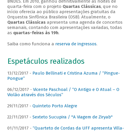
BNDES. Em 2010, ganhou definitivamente as noites de
quarta-feira com o projeto
Quartas Clássicas
, que no
início oferecia ao público apresentações gratuitas da
Orquestra Sinfônica Brasileira (OSB). Atualmente, o
Quartas Clássicas
apresenta uma agenda de concertos
semanais, contando com apresentações variadas, todas
as
quartas-feiras às 19h
.
Saiba como funciona a
reserva de ingressos
.
Espetáculos realizados
13/12/2017 -
Paulo Bellinati e Cristina Azuma / “Pingue-
Pongue”
06/12/2017 -
Vicente Paschoal / “O Antigo e O Atual – O
Violão através dos Séculos”
29/11/2017 -
Quinteto Porto Alegre
22/11/2017 -
Sexteto Sucupira / "A Viagem de Ziryab"
01/11/2017 -
“Quarteto de Cordas da UFF apresenta Villa-