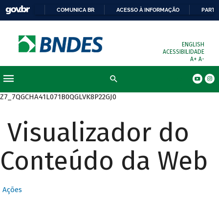
COMUNICA BR
ACESSO À INFORMAÇÃO
PARTI
ENGLISH
ACESSIBILIDADE
A+
A-
Busca
Z7_7QGCHA41L071B0QGLVK8P22GJ0
Visualizador do
Conteúdo da Web
Ações