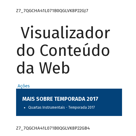
Z7_7QGCHA41L071B0QGLVK8P22GJ7
Visualizador
do Conteúdo
da Web
Ações
MAIS SOBRE TEMPORADA 2017
Quartas Instrumentais - Temporada 2017
Z7_7QGCHA41L071B0QGLVK8P22GB4