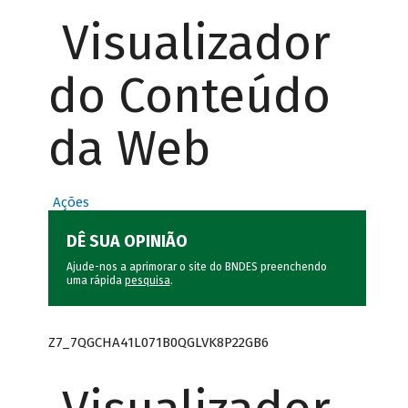
Visualizador
do Conteúdo
da Web
Ações
DÊ SUA OPINIÃO
Ajude-nos a aprimorar o site do BNDES preenchendo
uma rápida
pesquisa
.
Z7_7QGCHA41L071B0QGLVK8P22GB6